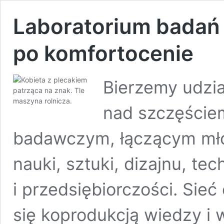
Laboratorium badań 
po kom­fortocenie
Bierzemy udzi
nad szczęściem
badawczym, łączącym mło
nauki, sztuki, dizajnu, tec
i przedsiębiorczości. Sie
się koprodukcją wiedzy i 