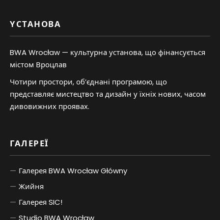
YСТАНОВА
BWA Wrocław — культурна установа, що фінансується
містом Вроцлав
Чотири простори, об’єднані програмою, що
представляє мистецтво та дизайн у їхніх нових, часом
дивовижних проявах.
ГАЛЕРЕЇ
Галерея BWA Wrocław Główny
Жийня
Галерея SIC!
Studio BWA Wrocław