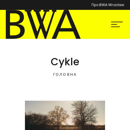
Про BWA Wrocław
BWA Wrocław
Мен
Галереї сучасного мистецтва
Cykle
ГОЛОВНА