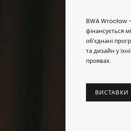
BWA Wrocław —
фінансується м
об’єднані прог
та дизайн у їх
проявах.
ВИСТАВКИ