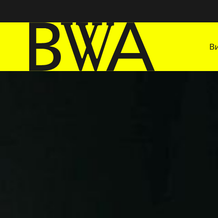
В
BWA Wrocław
Галереї сучасного мистецтва