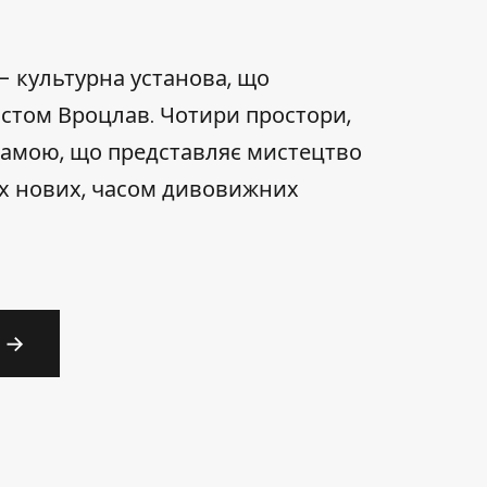
 культурна установа, що
істом Вроцлав. Чотири простори,
рамою, що представляє мистецтво
ніх нових, часом дивовижних
→