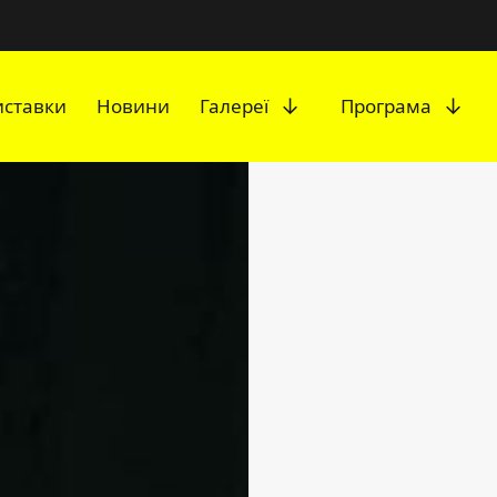
Розгорніть підмен
Роз
иставки
Новини
Галереї
Програма