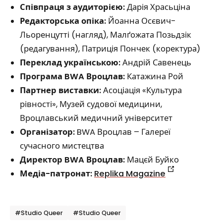
Співпраця з аудиторією:
Дарія Храсьціна
Редакторська опіка:
Йоанна Осєвич-
Льоренцутті (нагляд), Малґожата Позьдзік
(редагування), Патриція Пончек (коректура)
Переклад українською:
Андрій Савенець
Програма BWA Вроцлав:
Катажина Рой
Партнер виставки:
Асоціація «Культура
рівності», Музей судової медицини,
Вроцлавський медичний університет
Організатор:
BWA Вроцлав – Галереї
сучасного мистецтва
Директор BWA Вроцлав:
Мацєй Буйко
Медіа-патронат:
Replika Magazine
Мітки
#Studio Queer
#Studio Queer