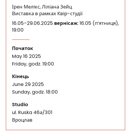
Ірен Мелікс, Ліліана Зейц
Виставка в рамках Квір-студії
16.05–29.06.2025
вернісаж
: 16.05 (п’ятниця),
19:00
Атлас переплетених оповідей
події
Виставка «Атлас переплетених оповідей», представ
Початок
May 16 2025
Friday, godz. 19:00
події
Кінець
June 29 2025
Sunday, godz. 18:00
Studio
ul. Ruska 46а/301
50-079
Вроцлав