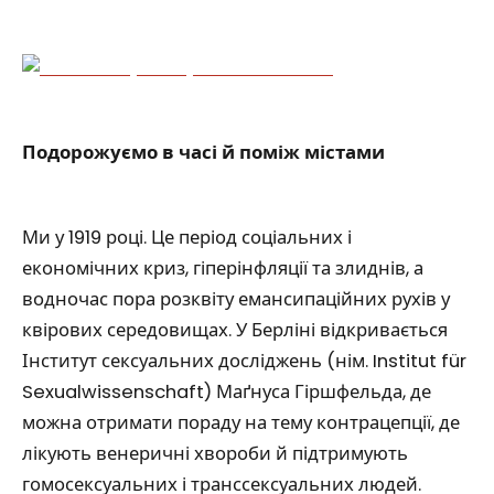
Подорожуємо в часі й поміж містами
Ми у 1919 році. Це період соціальних і
економічних криз, гіперінфляції та злиднів, а
водночас пора розквіту емансипаційних рухів у
квірових середовищах. У Берліні відкривається
Інститут сексуальних досліджень (нім. Institut für
Sexualwissenschaft) Маґнуса Гіршфельда, де
можна отримати пораду на тему контрацепції, де
лікують венеричні хвороби й підтримують
гомосексуальних і транссексуальних людей.