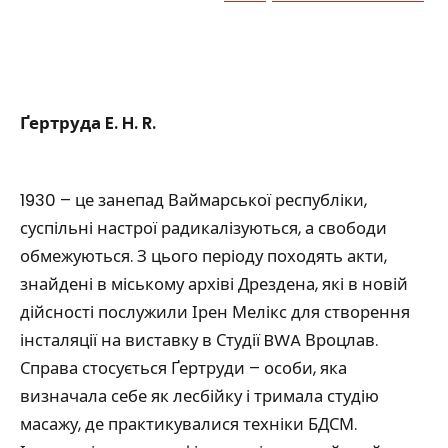
Ґертруда E. H. R.
1930 – це занепад Ваймарської республіки,
суспільні настрої радикалізуються, а свободи
обмежуються. З цього періоду походять акти,
знайдені в міському архіві Дрездена, які в новій
дійсності послужили Ірен Мелікс для створення
інсталяції на виставку в Студії BWA Вроцлав.
Справа стосується Ґертруди – особи, яка
визначала себе як лесбійку і тримала студію
масажу, де практикувалися техніки БДСМ.