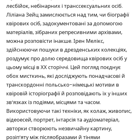
лесбійок, небінарних і транссексуальних осіб.
Ліліана Зейц замислюється над тим, чи біографії
квірових осіб, задокументовані за допомогою
матеріалів, зібраних репресивними архівами,
можна розповісти інакше. Ірен Мелікс,
здійснюючи пошуки в дрезденських колекціях,
роздумує про долю середовища квірових осіб у
цьому місці в ХХ сторіччі. Цей погляд поєднує
обох мисткинь, які досліджують понадчасові й
транскордонні польсько-німецькі мотиви в
квіровій історіографії й розповідають їх у інших
зв’язках із подіями, місцями та часом.
Використовуючи такі техніки, як колаж, живопис,
відеоесей, портрет, інтарсія та аудіоматеріал,
авторки створюють незвичайну картину,
розіп’яту між післяобразами й тінями