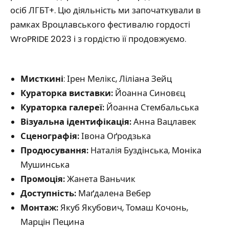
осіб ЛГБТ+. Цю діяльність ми започаткували в
рамках Вроцлавського фестивалю гордості
WroPRIDE 2023 і з гордістю її продовжуємо.
Мисткині
: Ірен Мелікс, Ліліана Зейц
Кураторка виставки:
Йоанна Синовєц
Кураторка галереї:
Йоанна Стембальська
Візуальна ідентифікація:
Анна Вацлавек
Сценографія:
Івона Оґродзька
Продюсування:
Наталія Буздінська, Моніка
Мушинська
Промоція:
Жанета Ваньчик
Доступність:
Маґдалена Вебер
Монтаж:
Якуб Якубович, Томаш Кочонь,
Марцін Пецина