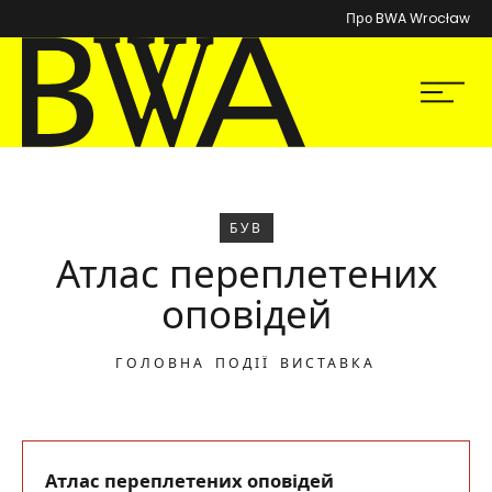
Про BWA Wrocław
BWA Wrocław
Мен
Галереї сучасного мистецтва
БУВ
Атлас переплетених
оповідей
ГОЛОВНА
ПОДІЇ
ВИСТАВКА
Атлас переплетених оповідей