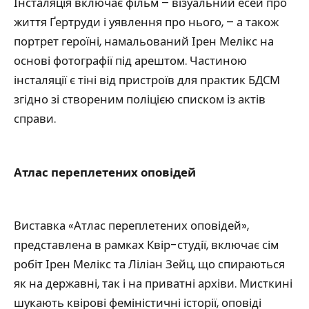
Інсталяція включає фільм – візуальний есей про
життя Ґертруди і уявлення про нього, – а також
портрет героїні, намальований Ірен Мелікс на
основі фотографії під арештом. Частиною
інсталяції є тіні від пристроїв для практик БДСМ
згідно зі створеним поліцією списком із актів
справи.
Атлас переплетених оповідей
Виставка «Атлас переплетених оповідей»,
представлена в рамках Квір-студії, включає сім
робіт Ірен Мелікс та Ліліан Зейц, що спираються
як на державні, так і на приватні архіви. Мисткині
шукають квірові феміністичні історії, оповіді