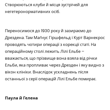
Створюються клуби й місця зустрічей для
негетеронормативних осіб.
Переносимося до 1930 року й зазираємо до
Дрездена. Там Маґнус Гіршфельд і Курт Варнекрос
проводять чотири операції з корекції статі. На
операційному столі лежить Лілі Ельбе –
вважається, що прізвище вона взяла від річки
Ельби, яка пропливає через Дрезден і яку видно з
вікон клініки. Внаслідок ускладнень після
останньої з серії операцій Лілі Ельбе помирає.
Паула й Гелена