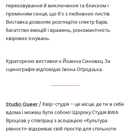
переховування й виключення та блиском і
промінням сонця, що б’є з любовних листів.
Виставка дозволяє розгледіти спектр барв,
багатство емоцій і вражень, різноманітність
квірових існувань.
Кураторкою виставки є Йоанна Синовєц. За
сценографія відповідає Івона Оґродзька.
Studio Queer
/ Квір-студія – це місце, де ти в себе
вдома і можеш бути собою! Щороку Студія BWA
Вроцлав у співпраці з асоціацією «Культура
рівності» відкриває свій простір для спільноти