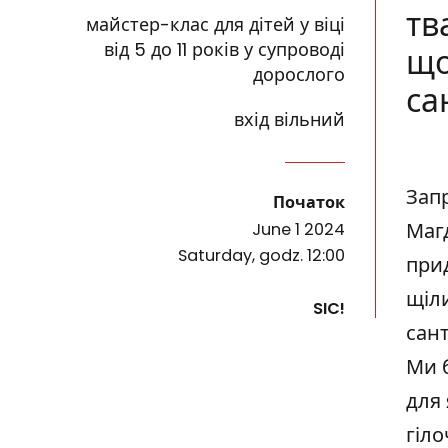
тв
майстер-клас для дітей у віці
від 5 до 11 років у супроводі
що
дорослого
са
вхід вільний
Яка комаха найбільша у світі? На День дитини 
Подиви
події
Зап
Початок
Маг
June 1 2024
Saturday, godz. 12:00
при
щіл
SIC!
сан
Ми 
для 
гіло