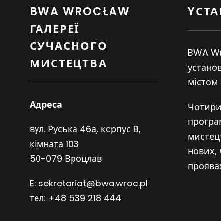
BWA WROCŁAW
YСТ
ГАЛЕРЕЇ
СУЧАСНОГО
BWA Wr
МИСТЕЦТВА
установ
містом
Адреса
Чотири
програ
вул. Руська 46а, корпус B,
мистецт
кімната 103
нових,
50-079 Вроцлав
проявах
E:
sekretariat@bwa.wroc.pl
тел:
+48 539 218 444