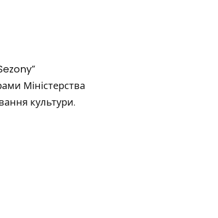
Sezony”
грами Міністерства
вання культури.