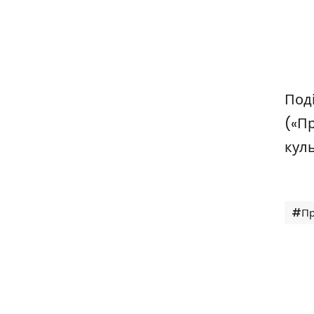
Под
(«Пр
кул
Мі
#Пр