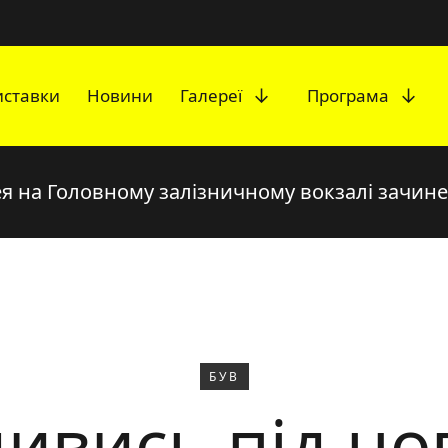
Розгорніть підмен
Роз
иставки
Новини
Галереї
Програма
ея на Головному залізничному вокзалі зачине
БУВ
ивись під но