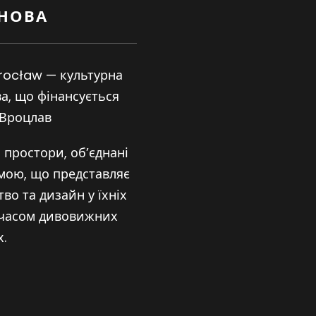
АНОВА
ocław — культурна
а, що фінансується
 Вроцлав
 простори, об’єднані
мою, що представляє
во та дизайн у їхніх
 часом дивовижних
.