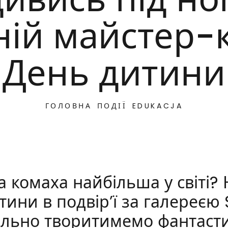
ній майстер-к
День дитини
ГОЛОВНА
ПОДІЇ
EDUKACJA
а комаха найбільша у світі?
тини в подвір’ї за галереєю
ільно творитимемо фантаст