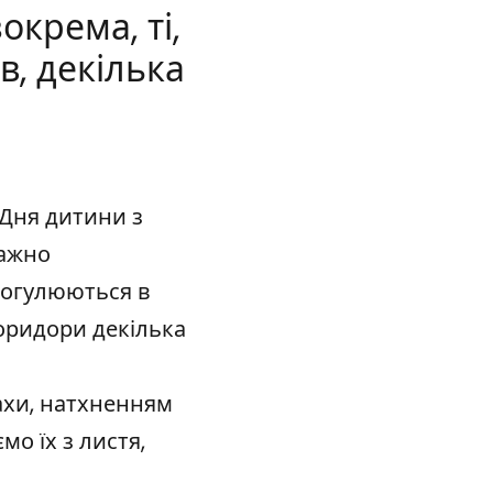
окрема, ті,
в, декілька
нтастичні тварини. Уважно розглянемо, зокрема, ті, що 
ни
Дня дитини з
важно
рогулюються в
коридори декілька
ахи, натхненням
мо їх з листя,