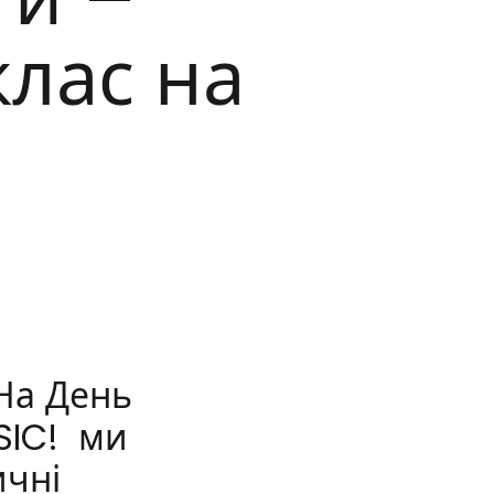
лас на
 На День
 SIC! ми
ичні