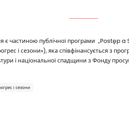
ія є частиною публічної програми „Postęp a 
огрес і сезони»), яка співфінансується з про
ьтури і національної спадщини з Фонду просу
тки
огрес і сезони