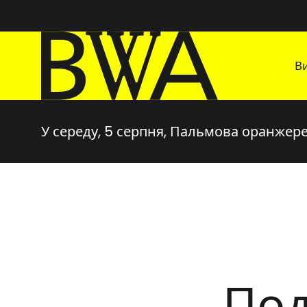
BWA Wrocław
В
Галереї сучасного мистецтва
У середу, 5 серпня, Пальмова оранжер
Под