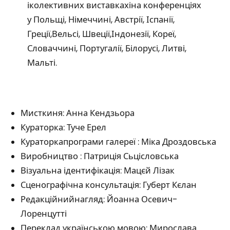
іколективних виставкахіна конференціях
у Польщі, Німеччині, Австрії, Іспанії,
Греції,Вельсі, Швеції,Індонезії, Кореї,
Словаччині, Португалії, Білорусі, Литві,
Мальті.
Мисткиня: Анна Кендзьора
Кураторка: Туче Ерел
Кураторкапрограми галереї : Міка Дроздовська
Виробництво : Патриція Сьцісловська
Візуальна ідентифікація: Мацєй Лізак
Сценографічна консультація: Губерт Кєлан
Редакційнийнагляд: Йоанна Осевич-
Лоренцутті
Переклад українською мовою: Мирослава