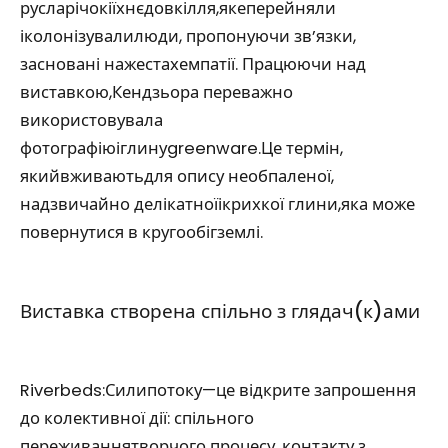
русларічокіїхнєдовкілля,якеперейняли
іколонізувалилюди, пропонуючи зв’язки,
засновані нажестахемпатії. Працюючи над
виставкою,Кендзьора переважно
використовувала
фотографіюіглинуgreenware.Це термін,
якийвживаютьдля опису необпаленої,
надзвичайно делікатноїікрихкої глини,яка може
повернутися в кругообігземлі.
Виставка створена спільно з глядач(к)ами
Riverbeds:Силипотоку—це відкрите запрошення
до колективної дії: спільного
переживаннятворчого процесу, контакту з