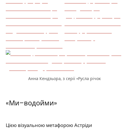
Анна Кендзьора, з серії «Русла річок
«Ми–водойми»
Цією візуальною метафорою Астріди