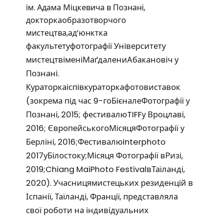
ім. Адама Міцкевича в Познані,
докторкаобразотворчого
мистецтва,ад’юнктка
факультетуфотографії Університету
мистецтвіменіМаґдалениАбакановіч у
Познані.
Кураторкаіспівкураторкафотовиставок
(зокрема під час 9-гоБієналеФотографії у
Познані, 2015; фестивалюTIFFу Вроцлаві,
2016; ЄвропейськогоМісяцяФотографії у
Берліні, 2016;ФестивалюInterphoto
2017уБілостоку;Місяця Фотографії вРизі,
2019;Chiang MaiPhoto FestivalвТаїланді,
2020). Учасницямистецьких резиденцій в
Іспанії, Таїланді, Франції, представляла
свої роботи на індивідуальних