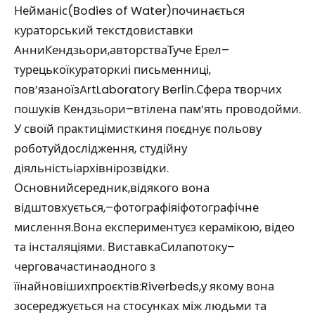
Нейманіс(Bodies of Water)починається
кураторський текстдовиставки
АнниКендзьори,авторстваТуче Ерел–
турецькоїкураторкиі письменниці,
пов’язаноїзArtLaboratory Berlin.Сфера творчих
пошуків Кендзьори–втілена пам’ять проводойми.
У своїй практицімисткиня поєднує польову
роботуйдослідження, студійну
діяльністьіархівнірозвідки.
Основнийсередник,відякого вона
відштовхується,–фотографіяіфотографічне
мислення.Вона експериментуєз керамікою, відео
та інсталяціями. ВиставкаСилапотоку–
черговачастинаодного з
їїнайновішихпроєктів:Riverbeds,у якому вона
зосереджується на стосунках між людьми та