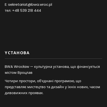
E:
sekretariat@bwa.wroc.pl
тел:
+48 539 218 444
YСТАНОВА
BWA Wrocław — культурна установа, що фінансується
містом Вроцлав
Чотири простори, об’єднані програмою, що
представляє мистецтво та дизайн у їхніх нових, часом
дивовижних проявах.