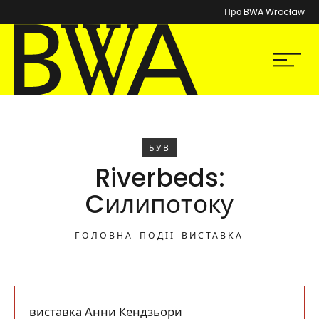
Про BWA Wrocław
BWA Wrocław
Мен
Галереї сучасного мистецтва
БУВ
Riverbeds:
Cилипотоку
ГОЛОВНА
ПОДІЇ
ВИСТАВКА
виставка Анни Кендзьори