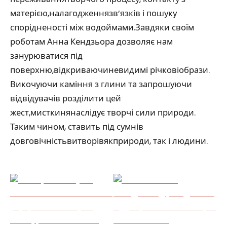
матерією,налагодженнязв’язків і пошуку
спорідненості між водоймами.Завдяки своїм
роботам Анна Кендзьора дозволяє нам
занурюватися під
поверхню,відкриваючиневидимі річковіобрази.
Викочуючи каміння з глини та запрошуючи
відвідувачів розділити цей
жест,мисткинянаслідує творчі сили природи.
Таким чином, ставить під сумнів
довговічністьвитворівякприроди, так і людини.