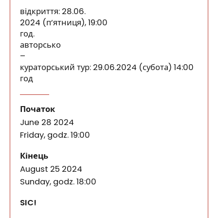
відкриття: 28.06.
2024 (п’ятниця), 19:00
год.
авторсько
–
кураторський тур: 29.06.2024 (субота) 14:00
год
Riverbeds: Cилипотоку
події
ВиставкаАнни КендзьориСилипотокувходить у глиб
Початок
June 28 2024
Friday, godz. 19:00
події
Кінець
August 25 2024
Sunday, godz. 18:00
SIC!