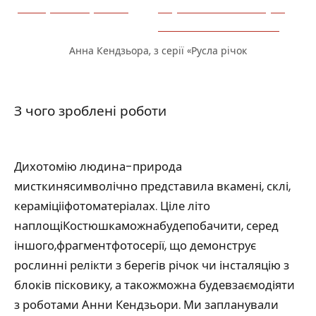
Анна Кендзьора, з серії «Русла річок
З чого зроблені роботи
Дихотомію людина-природа
мисткинясимволічно представила вкамені, склі,
кераміцііфотоматеріалах. Ціле літо
наплощіКостюшкаможнабудепобачити, серед
іншого,фрагментфотосерії, що демонструє
рослинні релікти з берегів річок чи інсталяцію з
блоків пісковику, а такожможна будевзаємодіяти
з роботами Анни Кендзьори. Ми запланували