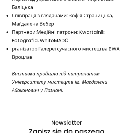
Баліцька
Співпраця з глядачами: Зоф’я Страчицька,
Маґдалена Вебер
Партнери:Медійні патрони: Kwartalnik
Fotografia, WhiteMADО
рганізатор:Галереї сучасного мистецтва BWA
Вроцлав
Виставка пройшла під патронатом
Університету мистецтв ім. Магдалени
Абаканович у Познані.
Newsletter
Zapisz się do naszego