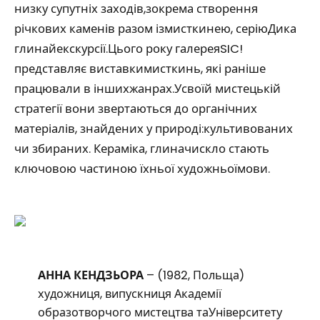
низку супутніх заходів,зокрема створення
річкових каменів разом ізмисткинею, серіюДика
глинайекскурсії.Цього року галереяSIC!
представляє виставкимисткинь, які раніше
працювали в іншихжанрах.Усвоїй мистецькій
стратегії вони звертаються до органічних
матеріалів, знайдених у природі:культивованих
чи збираних. Кераміка, глиначискло стають
ключовою частиною їхньої художньоїмови.
АННА КЕНДЗЬОРА
– (1982, Польща)
художниця, випускниця Академії
образотворчого мистецтва таУніверситету