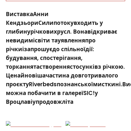
ВиставкаАнни
КендзьориСилипотокувходить у
глибинурічковихрусл. Вонавідкриває
невидимісвіти тауявленняпро
річкиізапрошуєдо спільноїдії:
будування, спостерігання,
торканнятаствореннястосунківз річкою.
Ценайновішачастина довготривалого
проєктуRiverbedsпознанськоїмисткині.Ви
можна побачити в галереїSIC!у
Вроцлавіупродовжліта