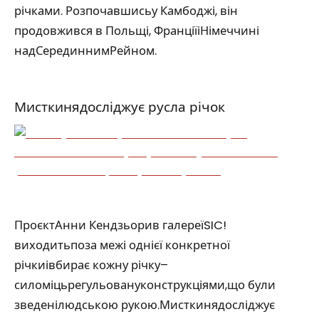
річками. Розпочавшисьу Камбоджі, він
продовжився в Польщі, ФранціїіНімеччині
надСерединнимРейном.
Мисткинядосліджує русла річок
ПроєктАнни Кендзьорив галереїSIC!
виходитьпоза межі однієї конкретної
річкиівбирає кожну річку–
силоміцьрегульовануконструкціями,що були
зведенілюдською рукою.Мисткинядосліджує