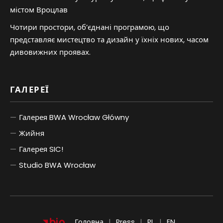
містом Вроцлав
Чотири простори, об’єднані програмою, що
представляє мистецтво та дизайн у їхніх нових, часом
дивовижних проявах.
ГАЛЕРЕЇ
Галерея BWA Wrocław Główny
Жийня
Галерея SIC!
Studio BWA Wrocław
POLSKI
ENGLISH
Головна
Press
PL
EN