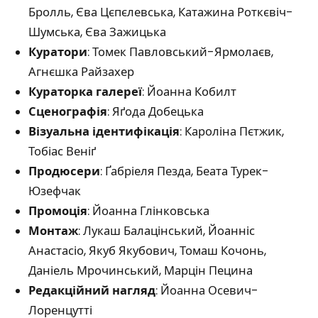
Бролль, Єва Цєпєлевська, Катажина Роткєвіч-
Шумська, Єва Зажицька
Куратори
: Томек Павловський-Ярмолаєв,
Агнєшка Райзахер
Кураторка галереї
: Йоанна Кобилт
Сценографія
: Яґода Добецька
Візуальна ідентифікація
: Кароліна Пєтжик,
Тобіас Веніґ
Продюсери
: Ґабріеля Пезда, Беата Турек-
Юзефчак
Промоція
: Йоанна Глінковська
Монтаж
: Лукаш Балацінський, Йоанніс
Анастасіо, Якуб Якубович, Томаш Кочонь,
Даніель Мрочинський, Марцін Пецина
Редакційний нагляд
: Йоанна Осевич-
Лоренцутті