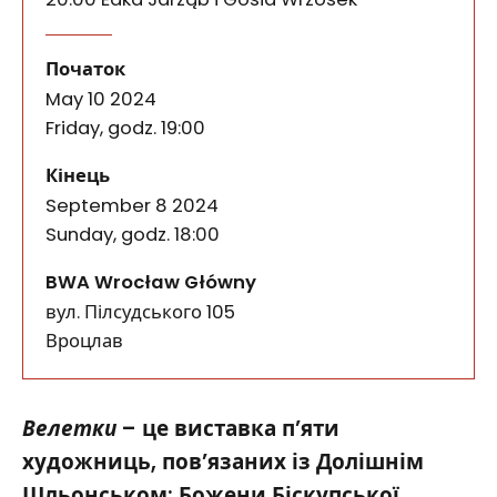
Велетки
події
Велетки – це виставка п’яти художниць, пов’язани
Початок
May 10 2024
Friday, godz. 19:00
події
Кінець
September 8 2024
Sunday, godz. 18:00
BWA Wrocław Główny
вул. Пілсудського 105
50-085
Вроцлав
Велетки
– це виставка п’яти
художниць, пов’язаних із Долішнім
Шльонськом: Божени Біскупської,