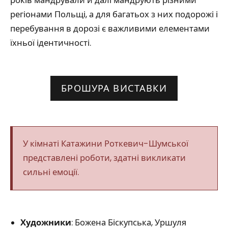
років мандрували й далі мандрують різними
регіонами Польщі, а для багатьох з них подорожі і
перебування в дорозі є важливими елементами
їхньої ідентичності.
БРОШУРА ВИСТАВКИ
У кімнаті Катажини Роткевич-Шумської
представлені роботи, здатні викликати
сильні емоції.
Художники
: Божена Біскупська, Уршуля