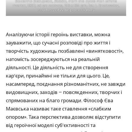
Bożenna Biskupska,
Babka
, from the cycle Non omnis
moriar, 1987, oil on canvas, 210 x 135 cm, fot. Ł. Brodowicz,
courtesy of Wallspace Gallery
Аналізуючи історії героїнь виставки, можна
зауважити, що сучасні розповіді про життя і
творчість художниць позбавлені «винятковості»,
натомість зосереджуються на реальній
діяльності. Це діяльність не для створення
кар’єри, принаймні не тільки для цього. Це,
насамперед, поєднання різноманітних, не завжди
видовищних, заходів – повсякденних, творчих і
спрямованих на благо громади. Філософ Єва
Маєвська називає таке ставлення «слабким
опором». Така перспектива дозволяє відступити
від героїчної моделі суб’єктивності та