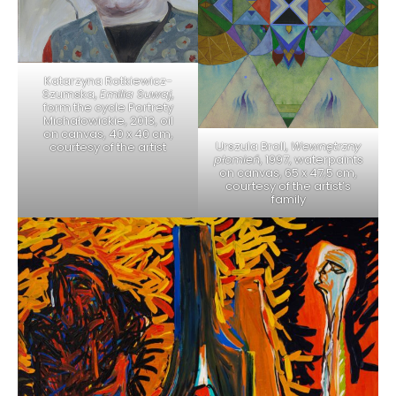
Katarzyna Rotkiewicz-
Szumska,
Emilia Suwaj
,
form the cycle Portrety
Michałowickie, 2013, oil
on canvas, 40 x 40 cm,
Urszula Broll,
Wewnętrzny
courtesy of the artist
płomień
, 1997, waterpaints
on canvas, 65 x 47,5 cm,
courtesy of the artist’s
family