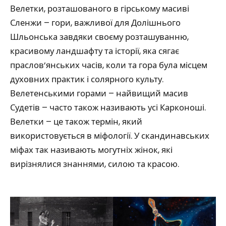
Велетки, розташованого в гірському масиві
Сленжи – гори, важливої ​​для Долішнього
Шльонська завдяки своєму розташуванню,
красивому ландшафту та історії, яка сягає
праслов’янських часів, коли та гора була місцем
духовних практик і солярного культу.
Велетенськими горами – найвищий масив
Судетів – часто також називають усі Карконоші.
Велетки – це також термін, який
використовується в міфології. У скандинавських
міфах так називають могутніх жінок, які
вирізнялися знаннями, силою та красою.