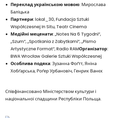
Переклад українською мовою
: Мирослава
Баліцька
Партнери
: lokal_30, Fundacja Sztuki
Współczesnej In Situ, Teatr Cinema
Медійні меценати
: „Notes Na 6 Tygodni”,
„Szum”, „Spotkania z Zabytkami”, „Pismo
Artystyczne Format”, Radio RAM
Організатор
:
BWA Wrocław Galerie Sztuki Współczesnej
Особлива подяка
: Зузанна Фоґтт, Яніна
Хобґарська, Роґер Урбановіч, Генрик Ванєк
Співфінансовано Міністерством культури і
національної спадщини Республіки Польща.