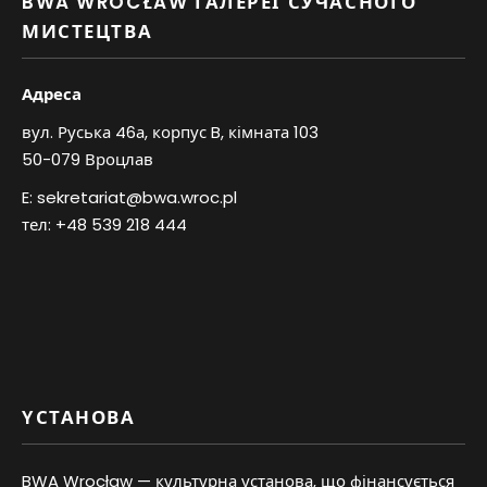
BWA WROCŁAW ГАЛЕРЕЇ СУЧАСНОГО
МИСТЕЦТВА
Адреса
вул. Руська 46а, корпус B, кімната 103
50-079 Вроцлав
E:
sekretariat@bwa.wroc.pl
тел:
+48 539 218 444
YСТАНОВА
BWA Wrocław — культурна установа, що фінансується