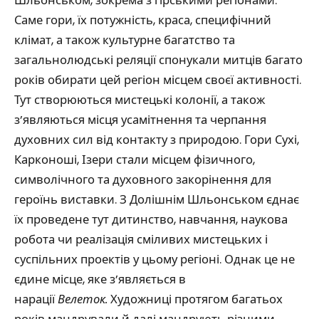
Шльонськом, зокрема з гірськими регіонами.
Саме гори, їх потужність, краса, специфічний
клімат, а також культурне багатство та
загальнолюдські реляції спонукали митців багато
років обирати цей регіон місцем своєї активності.
Тут створюються мистецькі колонії, а також
з’являються місця усамітнення та черпання
духовних сил від контакту з природою. Гори Сухі,
Карконоші, Ізери стали місцем фізичного,
символічного та духовного закорінення для
героїнь виставки. З Долішнім Шльонськом єднає
їх проведене тут дитинство, навчання, наукова
робота чи реалізація сміливих мистецьких і
суспільних проектів у цьому регіоні. Однак це не
єдине місце, яке з’являється в
нарації
Велеток.
Художниці протягом багатьох