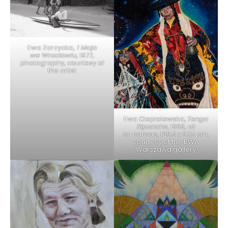
Ewa Zarzycka,
1 Maja
we Wrocławiu
, 1977,
photography, courtesy of
the artist
Ewa Ciepielewska,
Tenga
Riponche
, 1989, oil
on canvas, 129,5 x 97,5 cm,
courtesy of the BWA
Warszawa gallery