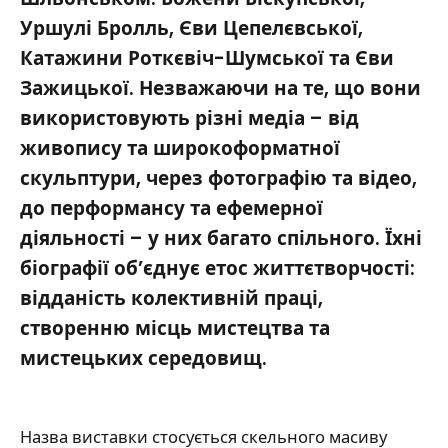
Уршулі Бролль, Єви Цепелєвської,
Катажини Роткєвіч-Шумської та Єви
Зажицької. Незважаючи на те, що вони
використовують різні медіа – від
живопису та широкоформатної
скульптури, через фотографію та відео,
до перформансу та ефемерної
діяльності – у них багато спільного. Їхні
біографії об’єднує етос життєтворчості:
відданість колективній праці,
створенню місць мистецтва та
мистецьких середовищ.
Назва виставки стосується скельного масиву