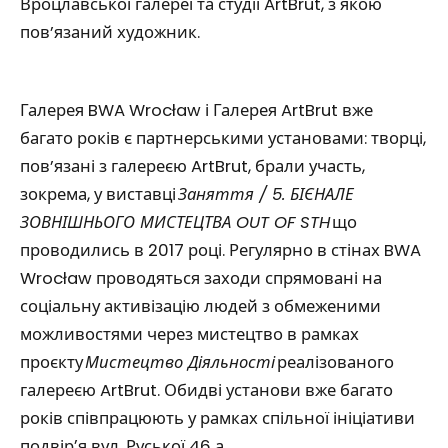
Вроцлавської галереї та студії ArtBrut, з якою
пов’язаний художник.
Галерея BWA Wrocław і Галерея ArtBrut вже
багато років є партнерськими установами: творці,
пов’язані з галереєю ArtBrut, брали участь,
зокрема, у виставці
Заняття / 5. БІЄНАЛЕ
ЗОВНІШНЬОГО МИСТЕЦТВА
OUT OF STH
що
проводились в 2017 році. Регулярно в стінах BWA
Wrocław проводяться заходи спрямовані на
соціальну активізацію людей з обмеженими
можливостями через мистецтво в рамках
проєкту
Мистецтво Діяльності
реалізованого
галереєю ArtBrut. Обидві установи вже багато
років співпрацюють у рамках спільної ініціативи
подвірʼя вул. Руської 46 а.