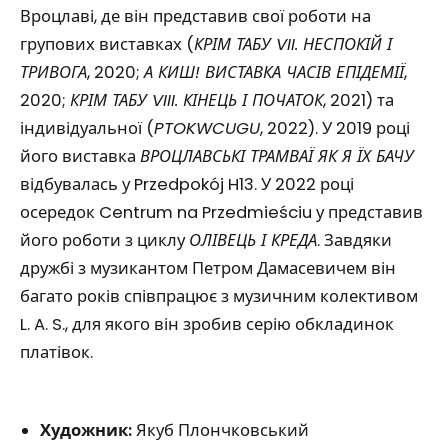
Вроцлаві, де він представив свої роботи на
групових виставках (
КРІМ ТАБУ VII. НЕСПОКІЙ І
ТРИВОГА
, 2020;
А КИШ! ВИСТАВКА ЧАСІВ ЕПІДЕМІЇ
,
2020;
КРІМ ТАБУ VIII. КІНЕЦЬ І ПОЧАТОК
, 2021) та
індивідуальної (
PTOKWCUGU
, 2022). У 2019 році
його виставка
ВРОЦЛАВСЬКІ ТРАМВАЇ ЯК Я ЇХ БАЧУ
відбувалась у Przedpokój H13. У 2022 році
осередок Centrum na Przedmieściu у представив
його роботи з циклу
ОЛІВЕЦЬ І КРЕДА
. Завдяки
дружбі з музикантом Петром Дамасевичем він
багато років співпрацює з музичним колективом
L. A. S., для якого він зробив серію обкладинок
платівок.
Художник:
Якуб Плончковський