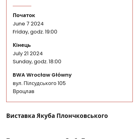
МІЙ.ВРОЦЛАВ.Ні.МІЙ.ВРОЦЛАВ
події
Виставка Якуба Плончковського Персональна вист
Початок
June 7 2024
Friday, godz. 19:00
події
Кінець
July 21 2024
Sunday, godz. 18:00
BWA Wrocław Główny
вул. Пілсудського 105
50-085
Вроцлав
Виставка Якуба Плончковського