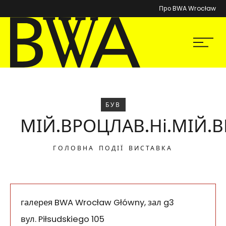
Про BWA Wrocław
BWA Wrocław
Мен
Галереї сучасного мистецтва
БУВ
МІЙ.ВРОЦЛАВ.Ні.МІЙ
ГОЛОВНА
ПОДІЇ
ВИСТАВКА
галерея BWA Wrocław Główny, зал g3
вул. Piłsudskiego 105