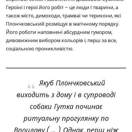
Героїні і герої його робіт – це люди і тварини, а
також місто, димоходи, трамваї чи терикони, які
Плончковський розміщує в магічному порядку.
Його роботи наповнені абсурдним гумором,
дивовижним вибором кольорів і, перш за все,
соціальною проникливістю.
Якуб Плончковський
виходить з дому і в супроводі
собаки Гутка починає
ритуальну прогулянку по
Вроцлаву.( … ) Однак, перш ніж