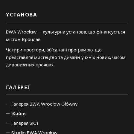
YСТАНОВА
BWA Wrocław — культурна установа, що фінансується
містом Вроцлав
Чотири простори, об’єднані програмою, що
представляє мистецтво та дизайн у їхніх нових, часом
дивовижних проявах.
ГАЛЕРЕЇ
Галерея BWA Wrocław Główny
Жийня
Галерея SIC!
Studio BWA Wrocław