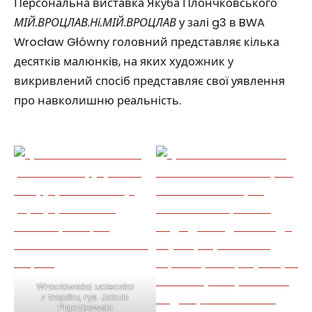
Персональна виставка Якуба Плончковського
МІЙ.ВРОЦЛАВ.Ні.МІЙ.ВРОЦЛАВ
у залі g3 в BWA
Wrocław Główny головний представляє кілька
десятків малюнків, на яких художник у
викривлений спосіб представляє свої уявлення
про навколишню реальність.
Wrocławska ucieczka
z tropiku
, rys. Jakub
Plączkowski