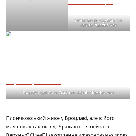
Ucieczka ze szpitala
, rys.
Jakub Plączkowski
Turystka opluta w ZOO
, rys. Jakub Plączkowski
Плончковський живе у Вроцлаві, але в його
малюнках також відображаються пейзажі
Верхньої Сілезії і захоплення джазовою музикою.