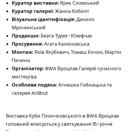
Куратор виставки:
Ярек Сломський
Куратор галереї:
Жанна Кобилт
Візуальна ідентифікація:
Данило
Мрочинський
Продакшн:
Беата Турек-Юзефчак
Просування:
Агата Калиновська
Монтаж:
Яків Якубович, Томаш Кочон, Мартін
Печина
Організатор:
BWA Вроцлав Галереї сучасного
мистецтва
Особлива подяка:
Агнешка Гойнацька та
галерея ArtBrut
Виставка Куби Плончковського в BWA Вроцлав
головний вписується у святкування 15-річчя