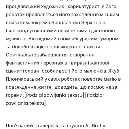
Вроцлавський художник і карикатурист. У його
роботах проявляється його захоплення міським
пейзажем, зокрема Вроцлавом і Верхньою
Сілезією, суспільними перипетіями і джазовою
музикою. Він відомий своїм абсурдним гумором
та гіперболізацією повсякденного життя.
Оригінальне забарвлення, створення
фантастичних персонажів і виразні жанрові
сцени-головні особливості його малюнків. Якуб
Плончковський у своїх роботах повертає магію в
повсякденне життя і доводить, що космос не за
горами. [Podział zawijania tekstu] [Podział
zawijania tekstu]
Пов’язаний з галереєю та студією ArtBrut у