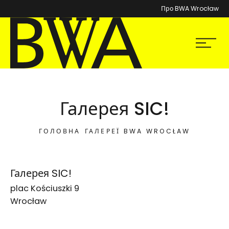
Про BWA Wrocław
BWA Wrocław
Мен
Галереї сучасного мистецтва
Галерея SIC!
ГОЛОВНА
ГАЛЕРЕЇ BWA WROCŁAW
Lokalizacja na mapie Google:
Галерея SIC!
plac Kościuszki 9
Wrocław