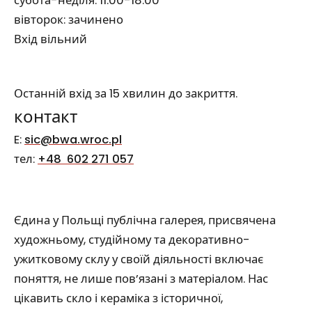
субота-неділя: 11:00-18:00
вівторок: зачинено
Вхід вільний
Останній вхід за 15 хвилин до закриття.
контакт
E:
sic@bwa.wroc.pl
тел
:
+48 602 271 057
Єдина у Польщі публічна галерея, присвячена
художньому, студійному та декоративно-
ужитковому склу у своїй діяльності включає
поняття, не лише пов’язані з матеріалом. Нас
цікавить скло і кераміка з історичної,