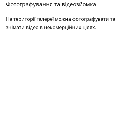
Фотографування та відеозйомка
На території галереї можна фотографувати та
знімати відео в некомерційних цілях.
Професійні фотосесії можна проводити після
отримання письмової згоди від
BWA Wrocław
.
Для отримання додаткової інформації напишіть
на адресу
sic@bwa.wroc.pl
Архітектурна
доступність