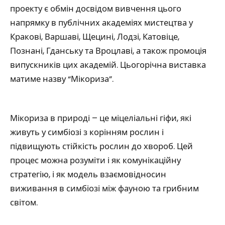
проекту є обмін досвідом вивчення цього
напрямку в публічних академіях мистецтва у
Кракові, Варшаві, Щецині, Лодзі, Катовіце,
Познані, Гданську та Вроцлаві, а також промоція
випускників цих академій. Цьогорічна виставка
матиме назву “Мікориза”.
Мікориза в природі – це міцеліальні гіфи, які
живуть у симбіозі з корінням рослин і
підвищують стійкість рослин до хвороб. Цей
процес можна розуміти і як комунікаційну
стратегію, і як модель взаємовідносин
виживання в симбіозі між фауною та грибним
світом.