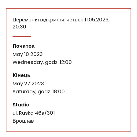
Церемонія відкриття: четвер 11.05.2023,
20.30
Цьогорічна виставка 9-го Конкурсу Найкращих Дип
Мікориза. 9-го конкурсу Найкра
події
Початок
May 10 2023
Wednesday, godz. 12:00
події
Кінець
May 27 2023
Saturday, godz. 18:00
Studio
ul. Ruska 46а/301
50-079
Вроцлав