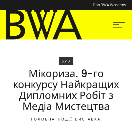
Про BWA Wrocław
BWA Wrocław
Мен
Галереї сучасного мистецтва
БУВ
Мікориза. 9-го
конкурсу Найкращих
Дипломних Робіт з
Медіа Мистецтва
ГОЛОВНА
ПОДІЇ
ВИСТАВКА