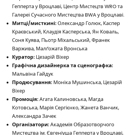
Гепперта у Вроцлаві, Центр Мистецтв WRO та
Галереї Сучасного Мистецтва BWA у Вроцлаві.
Митці/мисткині:
Олександр Голюк, Каспер
Краєвський, Клаудія Касперська, Ян Коваль,
Соня Куява, Пьотр Міхальський, Франек
Варжива, Малґожата Вронська
Куратор:
Цезарій Віхер
Графічна дизайнерка та сценографка:
Мальвіна Гайдук
Продюсування:
Моніка Мушинська, Цезарій
Віхер
Промоція:
Агата Калиновська, Магда
Котовська, Марія Сергієнко, Жанета Ванчик,
Александра Зачек
Організатори:
Академія Образотворчого
Мистецтва ім. Євгеніуша Гепперта у Вроцлаві,