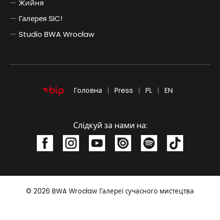
Жийня
Галерея SIC!
Studio BWA Wrocław
POLSKI
ENGLISH
Головна
Press
PL
EN
Слідкуй за нами на:
Strony
© 2026
BWA Wrocław Галереї сучасного мистецтва
Повернутися до початку сторінки