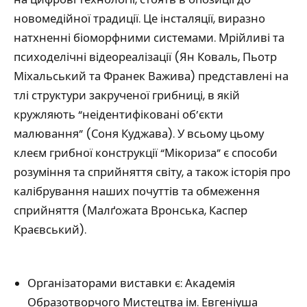
новомедійної традиції. Це інсталяції, виразно
натхненні біоморфними системами. Мрійливі та
психоделічні відеореалізації (Ян Коваль, Пьотр
Міхальський та Франек Важива) представлені на
тлі структури закрученої грибниці, в якій
кружляють “неідентифіковані об’єкти
малювання” (Соня Куджава). У всьому цьому
клеєм грибної конструкції “Мікориза” є способи
розуміння та сприйняття світу, а також історія про
калібрування наших почуттів та обмеження
сприйняття (Малґожата Вронська, Каспер
Краєвський).
Організаторами виставки є: Академія
Образотворчого Мистецтва ім. Евгеніуша