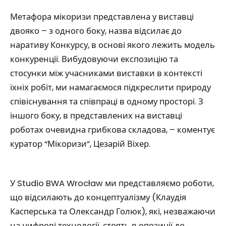
Метафора мікоризи представлена у виставці
двояко – з одного боку, назва відсилає до
наративу Конкурсу, в основі якого лежить модель
конкуренції. Вибудовуючи експозицію та
стосунки між учасниками виставки в контексті
їхніх робіт, ми намагаємося підкреслити природу
співіснування та співпраці в одному просторі. З
іншого боку, в представлених на виставці
роботах очевидна грибкова складова, – коментує
куратор “Мікоризи”, Цезарій Віхер.
У Studio BWA Wrocław ми представляємо роботи,
що відсилають до концептуалізму (Клаудія
Касперська та Олександр Голюк), які, незважаючи
на цифрові технології, стоять в опозиції до