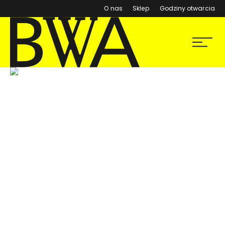
(otwiera się w nowym ok
O nas
Sklep
Godziny otwarcia
Menu
BWA Wrocław
Galerie Sztuki Współczesnej