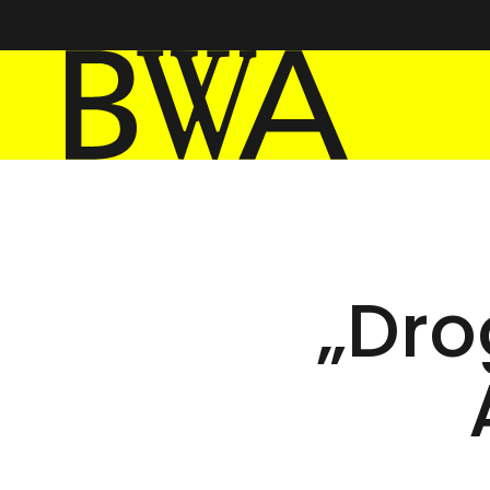
BWA Wrocław
Galerie Sztuki Współczesnej
„Dro