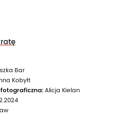
tratę
szka Bar
nna Kobyłt
fotograficzna:
Alicja Kielan
02.2024
ław