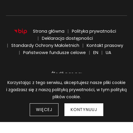
Strona główna
Polityka prywatności
Deklaracja dostępności
Standardy Ochrony Małoletnich
Kontakt prasowy
ENGLISH
UKRAIŃSKI
Państwowe fundusze celowe
EN
UA
Śledź nas na:
Informacja o plikach cookie
Korzystając z tego serwisu, akceptujesz nasze pliki cookie
i zgadzasz się z naszą polityką prywatności, w tym polityką
plików cookie.
WIĘCEJ
KONTYNUUJ
Strony 
© 2026
BWA Wrocław Galerie Sztuki Współczesnej
Wróć do góry strony