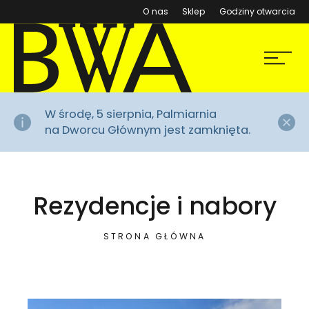
(otwiera się w nowym ok
O nas
Sklep
Godziny otwarcia
BWA Wrocław
Menu
Galerie Sztuki Współczesnej
Za
W środę, 5 sierpnia, Palmiarnia
na Dworcu Głównym jest zamknięta.
Rezydencje i nabory
STRONA GŁÓWNA