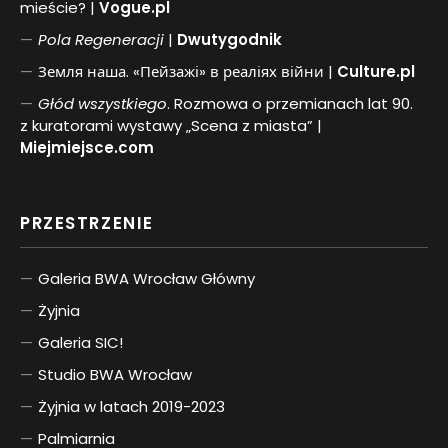
mieście? |
Vogue.pl
Pol
a
Regeneracji
|
Dwutygodnik
Земля наша. «Пейзажі» в реаліях війни |
Culture.pl
Głód wszystkiego
. Rozmowa o przemianach lat 90.
z kuratorami wystawy „Scena z miasta” |
Miejmiejsce.com
PRZESTRZENIE
Galeria BWA Wrocław Główny
Żyjnia
Galeria SIC!
Studio BWA Wrocław
Żyjnia w latach 2019-2023
Palmiarnia