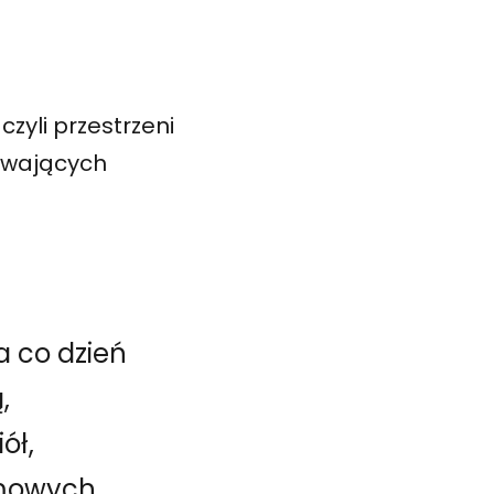
czyli przestrzeni
trwających
a co dzień
,
ół,
mowych,