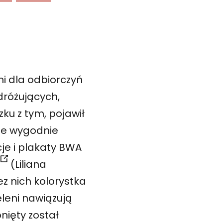
i dla odbiorczyń
dróżujących,
ku z tym, pojawił
zie wygodnie
cje i plakaty BWA
(Liliana
z nich kolorystka
leni nawiązują
nięty został