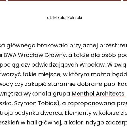
fot. Mikołaj Kolnicki
 głównego brakowało przyjaznej przestrzen
rii BWA Wrocław Główny, a także dla osób po
pociąg czy odwiedzających Wrocław. W związ
stworzyć takie miejsce, w którym można będ
 wody czy zakupić starannie dobrane publika
 wnętrza wykonała grupa
Menthol Architects
eszko, Szymon Tobias), a zaproponowana prze
troju budynku dworca. Elementy w kolorze zie
zkleń w hali głównej, a kolor indygo zaczerp