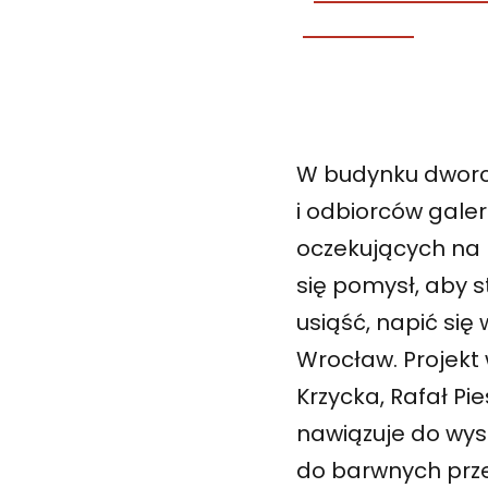
W budynku dworca
i odbiorców gale
oczekujących na 
się pomysł, aby 
usiąść, napić się
Wrocław. Projekt
Krzycka, Rafał Pi
nawiązuje do wys
do barwnych przes