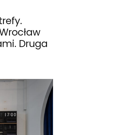
refy.
A Wrocław
ami. Druga