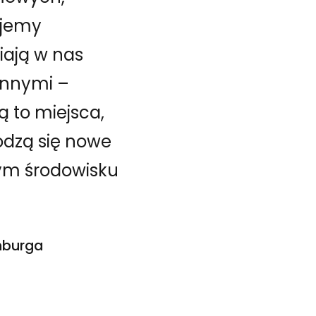
ujemy
iają w nas
 innymi –
ą to miejsca,
rodzą się nowe
nym środowisku
enburga