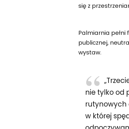
się z przestrzen
Palmiarnia pełni f
publicznej, neutr
wystaw.
„Trzec
nie tylko od
rutynowych c
w której spę
odpoczywam