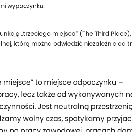
iami wypoczynku.
unkcję „trzeciego miejsca” (The Third Place), 
alnej, którą można odwiedzić niezależnie od 
ie miejsce” to miejsce odpoczynku –
 pracy, lecz także od wykonywanych n
zynności. Jest neutralną przestrzenią
dzamy wolny czas, spotykamy przyjaci
y po pracy zawodowej, pracach do