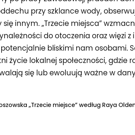
ddechu przy szklance wody, obserw
 się innym. „Trzecie miejsca” wzmacn
ynależności do otoczenia oraz więzi z
potencjalnie bliskimi nam osobami. S
ni życie lokalnej społeczności, gdzie 
rwalają się lub ewoluują ważne w da
oszowska „Trzecie miejsce” według Raya Old