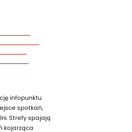
cję infopunktu
iejsce spotkań,
ni. Strefy spajają
ń kojarząca