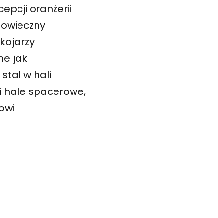
epcji oranżerii
towieczny
kojarzy
ne jak
stal w hali
i hale spacerowe,
owi