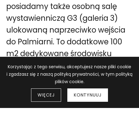
posiadamy także osobną salę
wystawienniczą G3 (galeria 3)
ulokowaną naprzeciwko wejścia
do Palmiarni. To dodatkowe 100
m2 dedykowane środowisku
Informacja o plikach cookie
lokalnemu i przeznaczone
Korzystając z tego serwisu, akceptujesz nasze pliki cookie
i zgadzasz się z naszą polityką prywatności, w tym polityką
do prezentacji wystaw
plików cookie.
indywidualnych (stypendialnych,
WIĘCEJ
KONTYNUUJ
dyplomowych) lub mniejszych
ekspozycji o charakterze
zbiorowym. Propozycję wystawy
można zgłosić w drodze