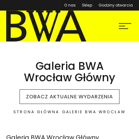
(otwiera się w nowym ok
O nas
Sklep
Godziny otwarcia
BWA Wrocław
Menu
Galerie Sztuki Współczesnej
Galeria BWA
Wrocław Główny
ZOBACZ AKTUALNE WYDARZENIA
STRONA GŁÓWNA
GALERIE BWA WROCŁAW
Lokalizacja na mapie Google:
Galeria BWA Wrocław Główny