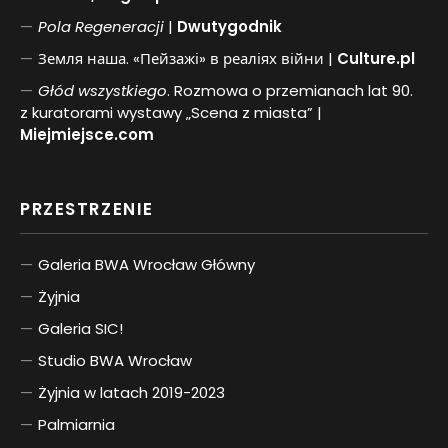
Pol
a
Regeneracji
|
Dwutygodnik
Земля наша. «Пейзажі» в реаліях війни |
Culture.pl
Głód wszystkiego
. Rozmowa o przemianach lat 90.
z kuratorami wystawy „Scena z miasta” |
Miejmiejsce.com
PRZESTRZENIE
Galeria BWA Wrocław Główny
Żyjnia
Galeria SIC!
Studio BWA Wrocław
Żyjnia w latach 2019-2023
Palmiarnia