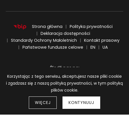
Strona główna
Polityka prywatności
Deklaracja dostępności
Standardy Ochrony Małoletnich
Kontakt prasowy
ENGLISH
UKRAIŃSKI
Państwowe fundusze celowe
EN
UA
Śledź nas na:
Informacja o plikach cookie
Korzystając z tego serwisu, akceptujesz nasze pliki cookie
i zgadzasz się z naszą polityką prywatności, w tym polityką
plików cookie.
WIĘCEJ
KONTYNUUJ
Strony 
© 2026
BWA Wrocław Galerie Sztuki Współczesnej
Wróć do góry strony