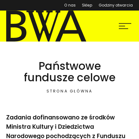
(otwiera się w nowym ok
O nas
Sklep
Godziny otwarcia
BWA Wrocław
Menu
Galerie Sztuki Współczesnej
Państwowe
fundusze celowe
STRONA GŁÓWNA
Zadania dofinansowano ze środków
Ministra Kultury i Dziedzictwa
Narodowego pochodzących z Funduszu