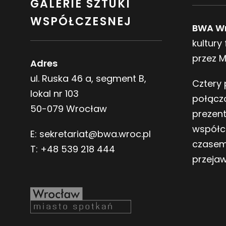
GALERIE SZTUKI
WSPÓŁCZESNEJ
BWA W
kultury
przez 
Adres
ul. Ruska 46 a, segment B,
Cztery 
lokal nr 103
połącz
50-079 Wrocław
prezen
współc
E:
sekretariat@bwa.wroc.pl
czasem
T:
+48 539 218 444
przeja