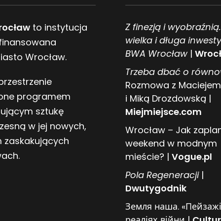
Z finezją i wyobraźnią
rocław
to instytucja
wielka i długa inwesty
 finansowana
BWA Wrocław
|
Wrocł
Miasto Wrocław.
Trzeba dbać o równ
przestrzenie
Rozmowa z Maciejem
one programem
i Miką Drozdowską |
tującym sztukę
Miejmiejsce.com
zesną w jej nowych,
Wrocław – Jak zapl
 zaskakujących
weekend w modnym
wach.
mieście? |
Vogue.pl
Pol
a
Regeneracji
|
Dwutygodnik
Земля наша. «Пейзажі
реаліях війни |
Cultur