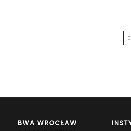
BWA WROCŁAW
INST