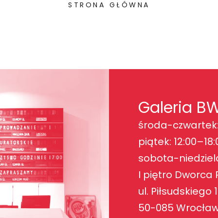
STRONA GŁÓWNA
Galeria B
środa-czwartek:
piątek: 12:00–18:
sobota-niedziela
I piętro Dworca
ul. Piłsudskiego 
50-085 Wrocła