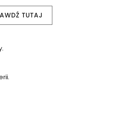
RAWDŹ TUTAJ
y.
ii.