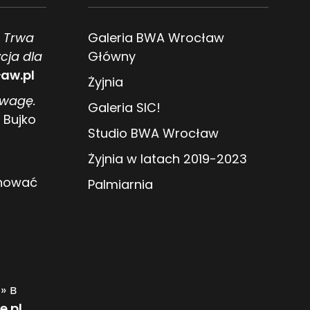
. Trwa
Galeria BWA Wrocław
cja dla
Główny
aw.pl
Żyjnia
owagę.
Galeria SIC!
 Bujko
Studio BWA Wrocław
Żyjnia w latach 2019-2023
anować
Palmiarnia
» в
e.pl