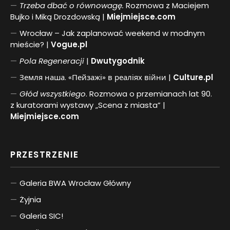
Trzeba dbać o równowagę.
Rozmowa z Maciejem
Bujko i Miką Drozdowską |
Miejmiejsce.com
Wrocław – Jak zaplanować weekend w modnym
mieście? |
Vogue.pl
Pol
a
Regeneracji
|
Dwutygodnik
Земля наша. «Пейзажі» в реаліях війни |
Culture.pl
Głód wszystkiego
. Rozmowa o przemianach lat 90.
z kuratorami wystawy „Scena z miasta” |
Miejmiejsce.com
PRZESTRZENIE
Galeria BWA Wrocław Główny
Żyjnia
Galeria SIC!