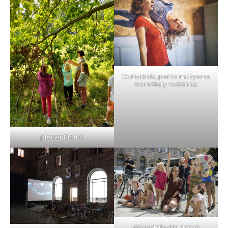
Contakids, performatywne
warsztaty rodzinne
plener Błotko
Warsztaty dla dzieci