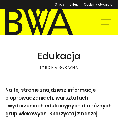
(otwiera się w nowym ok
O nas
Sklep
Godziny otwarcia
BWA Wrocław
Menu
Galerie Sztuki Współczesnej
Edukacja
STRONA GŁÓWNA
Na tej stronie znajdziesz informacje
o oprowadzaniach, warsztatach
i wydarzeniach edukacyjnych dla różnych
grup wiekowych. Skorzystaj z naszej