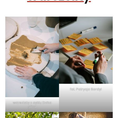
fot. Patrycja Sordyl
warsztaty z cyklu Dzika
glina