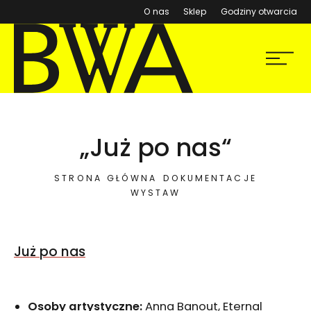
(otwiera się w nowym ok
O nas
Sklep
Godziny otwarcia
BWA Wrocław
Menu
Galerie Sztuki Współczesnej
„Już po nas“
STRONA GŁÓWNA
DOKUMENTACJE
WYSTAW
Już po nas
Osoby artystyczne:
Anna Banout, Eternal