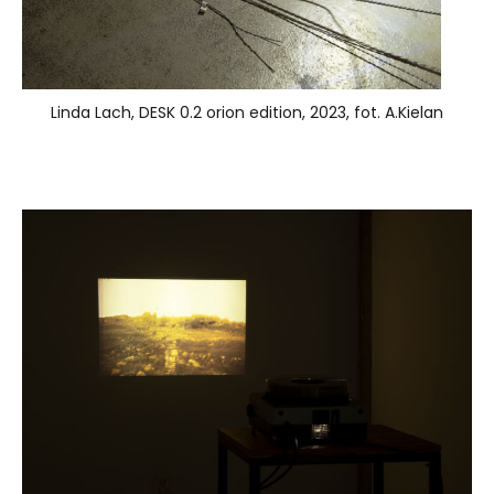
Linda Lach, DESK 0.2 orion edition, 2023, fot. A.Kielan