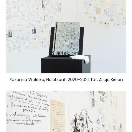
Zuzanna Wołejko, Holobiont, 2020-2021, fot. Alicja Kielan