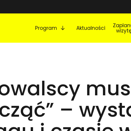
Rozwiń podmenu
Zaplan
Program
Aktualności
wizyt
Kowalscy mus
cząć” – wyst