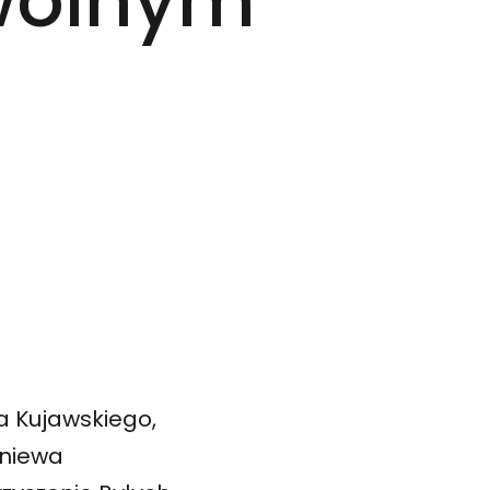
 wolnym
a Kujawskiego,
gniewa