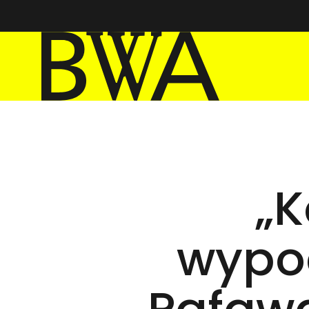
BWA Wrocław
Galerie Sztuki Współczesnej
„
wypo