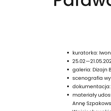
Pafawa
kuratorka: Iwo
25.02—21.05.20
galeria: Dizaj
scenografia wy
dokumentacja: A
materiały udos
Annę Szpakows