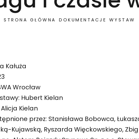
gu i czasie
STRONA GŁÓWNA
DOKUMENTACJE WYSTAW
na Kałuża
23
n BWA Wrocław
stawy: Hubert Kielan
licja Kielan
tępnione przez: Stanisława Bobowca, Łukasz
ką-Kujawską, Ryszarda Więckowskiego, Zbi