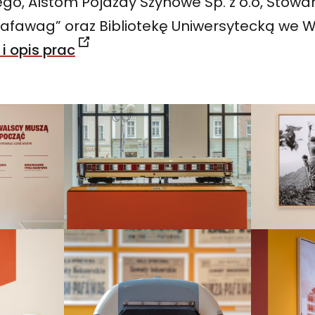
go, Alstom Pojazdy Szynowe Sp. z o.o, Stowar
afawag” oraz Bibliotekę Uniwersytecką we 
 i opis prac