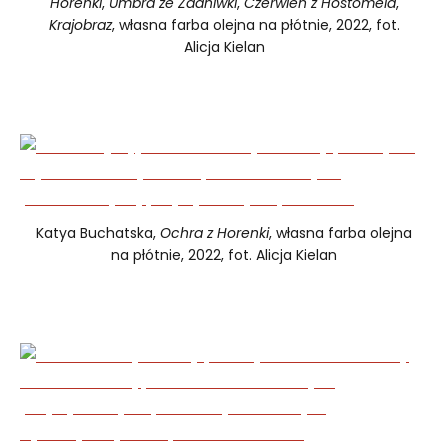
Horenki
,
Umbra ze Żdaniwki
,
Czerwień z Hostomela
,
Krajobraz
, własna farba olejna na płótnie, 2022, fot.
Alicja Kielan
Katya Buchatska,
Ochra z Horenki
, własna farba olejna
na płótnie, 2022, fot. Alicja Kielan