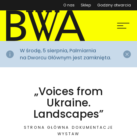
(otwiera się w nowym ok
O nas
Sklep
Godziny otwarcia
BWA Wrocław
Menu
Galerie Sztuki Współczesnej
Za
W środę, 5 sierpnia, Palmiarnia
na Dworcu Głównym jest zamknięta.
„Voices from
Ukraine.
Landscapes”
STRONA GŁÓWNA
DOKUMENTACJE
WYSTAW