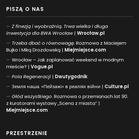
PISZĄ O NAS
Z finezją i wyobraźnią. Trwa wielka i długa
inwestycja dla BWA Wrocław
|
Wrocław.pl
Trzeba dbać o równowagę.
Rozmowa z Maciejem
Bujko i Miką Drozdowską |
Miejmiejsce.com
Wrocław – Jak zaplanować weekend w modnym
mieście? |
Vogue.pl
Pol
a
Regeneracji
|
Dwutygodnik
Земля наша. «Пейзажі» в реаліях війни |
Culture.pl
Głód wszystkiego
. Rozmowa o przemianach lat 90.
z kuratorami wystawy „Scena z miasta” |
Miejmiejsce.com
PRZESTRZENIE