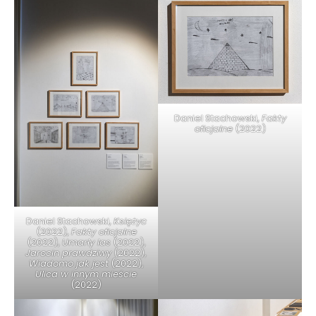
Daniel Stachowski,
Fakty
oficjalne
(2022)
Daniel Stachowski,
Księżyc
(2022),
Fakty oficjalne
(2022),
Umarły las
(2022),
Jarocin prawdziwy
(2022),
Wiadomo jak jest
(2022),
Ulica w innym mieście
(2022)