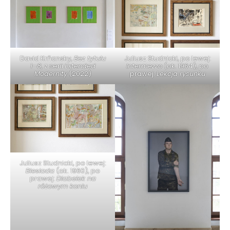
David Krňansky,
Bez tytułu
Juliusz Studnicki, po lewej:
1–8
, z serii
Extended
Intermezzo
(ok. 1964), po
Modernity
(2022)
prawej:
Lekcja rysunku
Juliusz Studnicki, po lewej:
Biesiada
(ok. 1960), po
prawej:
Diabełek na
różowym koniu