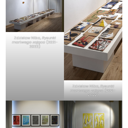
Zdzisław Nitka,
Rysunki
martwego zająca
(2021-
2022)
Zdzisław Nitka,
Rysunki
martwego zająca
(2021-
2022)