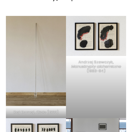
Andrzej Szewczyk,
Manuskrypty alchemiczne
(1983-84)
Koji Kamoji,
Ciało
(1980)