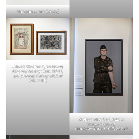
Uri Aran,
Rider
(2022)
Juliusz Studnicki, po lewej:
Różowy biskup
(ok. 1964),
po prawej:
Konny diabeł
(ok. 1961)
Aleksandra Ska,
Każdy
kreuje własną
rzeczywistość
(2017/2022)