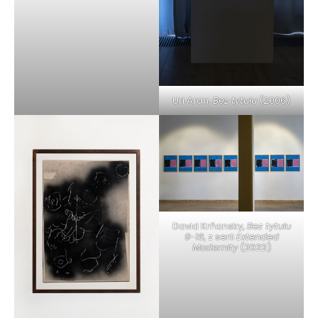
Uri Aran,
Bez tytułu
(2006)
David Krňansky,
Bez tytułu
9-16
, z serii
Extended
Modernity
(2022)