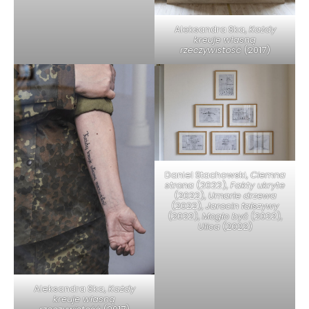
Aleksandra Ska,
Każdy
kreuje własną
rzeczywistość
(2017)
Daniel Stachowski,
Ciemna
strona
(2022),
Fakty ukryte
(2022),
Umarłe drzewa
(2022),
Jarocin fałszywy
(2022),
Mogło być
(2022),
Ulica
(2022)
Aleksandra Ska,
Każdy
kreuje własną