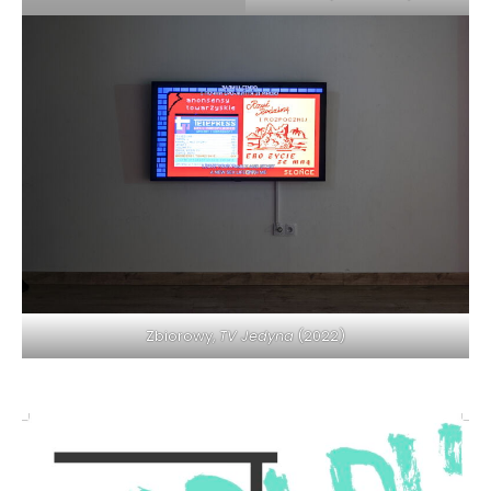
Zbiorowy,
TV Jedyna
(2022)