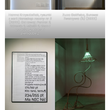
Hanna Krzysztofiak, rysunki
Zuza Golińska,
Surowe
z serii
Horoskop roczny nr 2
Tworzywa (S)
(2022)
(2022). Od lewej:
Portret 2,
Zdrowie 2, Miłość 2, Dom i
podróże 2, Praca i
pieniądze 2