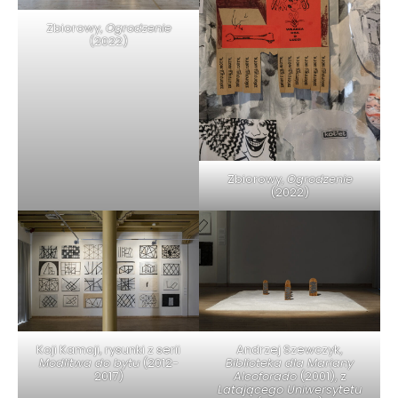
Zbiorowy,
Ogrodzenie
(2022)
Zbiorowy,
Ogrodzenie
(2022)
Koji Kamoji, rysunki z serii
Andrzej Szewczyk,
Modlitwa do bytu
(2012-
Biblioteka dla Mariany
2017)
Alcoforado
(2001), z
Latającego Uniwersytetu