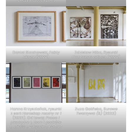
rzeczywistość
(2017)
Daniel Stachowski,
Fakty
Zdzisław Nitka,
Rysunki
ukryte
(2022)
martwego zająca
(2022)
Hanna Krzysztofiak, rysunki
Zuza Golińska,
Surowe
z serii
Horoskop roczny nr 1
Tworzywa (S)
(2022)
(2022). Od lewej:
Praca i
pieniądze 1, Dom i podróże
1, Miłość 1, Zdrowie 1, Portret
1