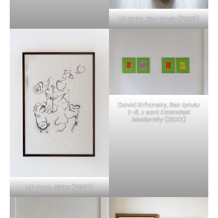
Uri Aran,
Bez tytułu
(2006)
David Krňansky,
Bez tytułu
1–8
, z serii
Extended
Modernity
(2022)
Uri Aran,
Rider
(2022)