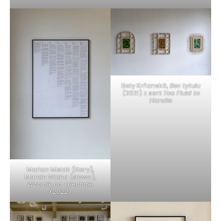
Bety Krňanská,
Bez tytułu
(2021) z serii
Too Fluid to
Handle
Marian Misiak (litery),
Marcin Wicha (słowa),
Wzornik na Triennale
(2022)