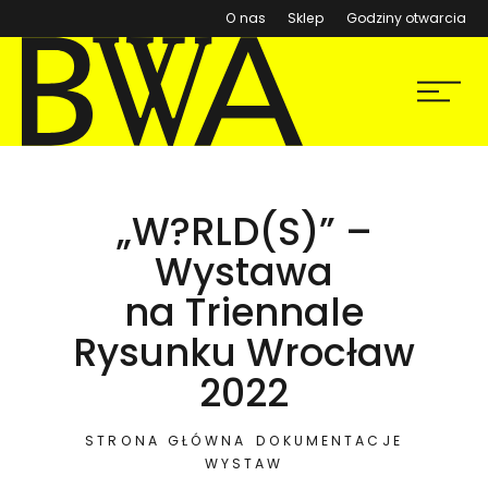
(otwiera się w nowym ok
O nas
Sklep
Godziny otwarcia
BWA Wrocław
Menu
Galerie Sztuki Współczesnej
„W?RLD(S)” –
Wystawa
na Triennale
Rysunku Wrocław
2022
STRONA GŁÓWNA
DOKUMENTACJE
WYSTAW