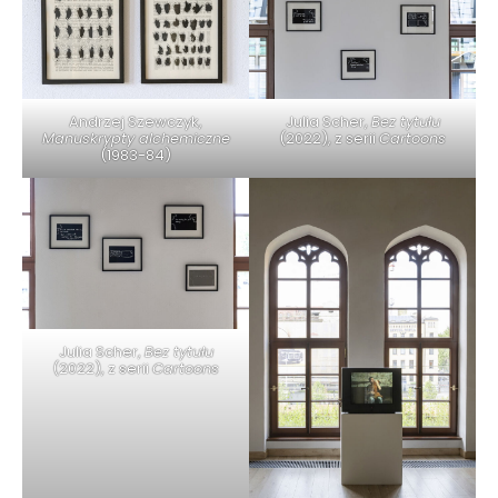
Andrzej Szewczyk,
Julia Scher,
Bez tytułu
Manuskrypty alchemiczne
(2022), z serii
Cartoons
(1983-84)
Julia Scher,
Bez tytułu
(2022), z serii
Cartoons