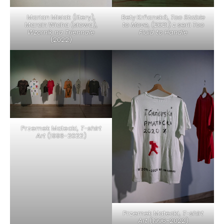
Marian Misiak (litery),
Bety Krňanská,
Too Stable
Marcin Wicha (słowa),
to Move
, (2021) z serii
Too
Wzornik na Triennale
Fluid to Handle
(2022)
Przemek Matecki,
T-shirt
Art
(1996-2022)
Przemek Matecki,
T-shirt
Art
(1996-2022)