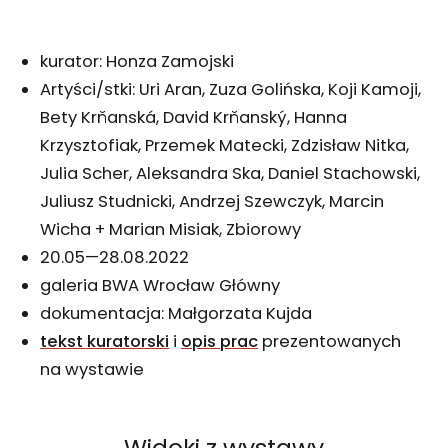
kurator: Honza Zamojski
Artyści/stki:
Uri Aran, Zuza Golińska, Koji Kamoji,
Bety Krňanská, David Krňanský, Hanna
Krzysztofiak, Przemek Matecki, Zdzisław Nitka,
Julia Scher, Aleksandra Ska, Daniel Stachowski,
Juliusz Studnicki, Andrzej Szewczyk, Marcin
Wicha + Marian Misiak, Zbiorowy
20.05—28.08.2022
galeria BWA Wrocław Główny
dokumentacja: Małgorzata Kujda
tekst kuratorski
i
opis prac
prezentowanych
na wystawie
Widoki z wystawy