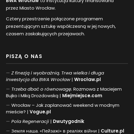
BWA Wrocław
to instytucja kultury finansowana
przez Miasto Wrocław.
Cztery przestrzenie połączone programem
prezentującym sztukę współczesną w jej nowych,
czasem zaskakujących przejawach.
PISZĄ O NAS
Z finezją i wyobraźnią. Trwa wielka i długa
inwestycja dla BWA Wrocław
|
Wrocław.pl
Trzeba dbać o równowagę.
Rozmowa z Maciejem
Bujko i Miką Drozdowską |
Miejmiejsce.com
Wrocław – Jak zaplanować weekend w modnym
mieście? |
Vogue.pl
Pol
a
Regeneracji
|
Dwutygodnik
Земля наша. «Пейзажі» в реаліях війни |
Culture.pl