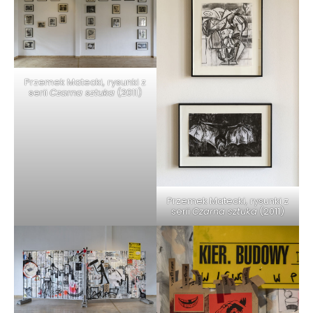
Przemek Matecki,
rysunki z
serii
Czarna sztuka
(2011)
Przemek Matecki,
rysunki z
serii
Czarna sztuka
(2011)