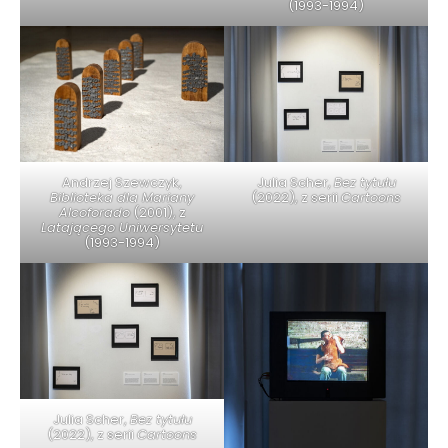
(1993-1994)
Andrzej Szewczyk,
Julia Scher,
Bez tytułu
Biblioteka dla Mariany
(2022), z serii
Cartoons
Alcoforado
(2001), z
Latającego Uniwersytetu
(1993-1994)
Julia Scher,
Bez tytułu
(2022), z serii
Cartoons