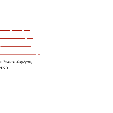
ji
Twarze Księżyca
,
Kielan