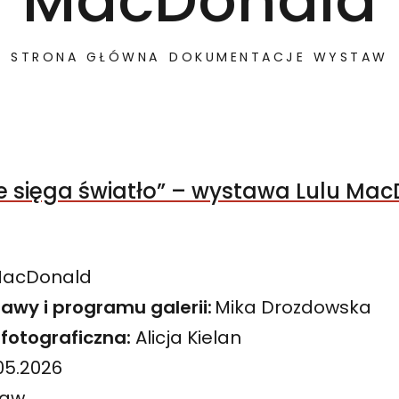
MacDonald
STRONA GŁÓWNA
DOKUMENTACJE WYSTAW
ie sięga światło” – wystawa Lulu Ma
MacDonald
awy i programu galerii:
Mika Drozdowska
fotograficzna:
Alicja Kielan
.05.2026
ław