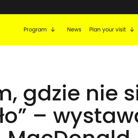
Expand submenu
E
Program
News
Plan your visit
, gdzie nie 
ło” – wystaw