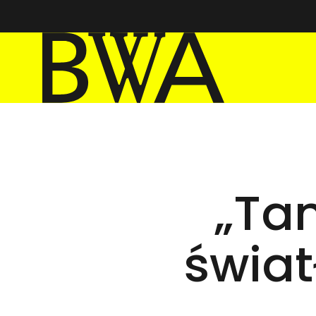
BWA Wrocław
Galleries of Contemporary Art
„Tam
świat