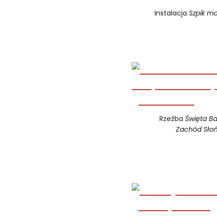
Instalacja
Szpik mo
Rzeźba
Święta B
Zachód Sło