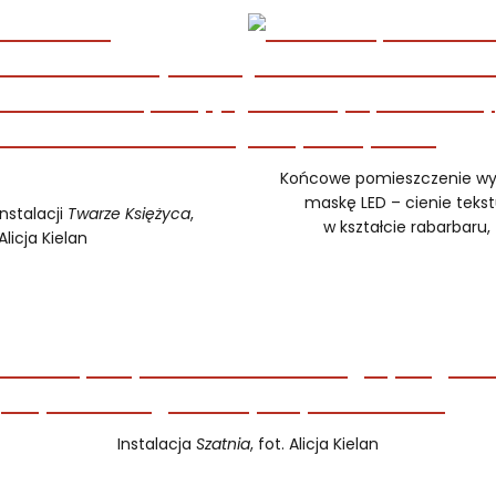
Końcowe pomieszczenie wys
maskę LED – cienie tekstu
nstalacji
Twarze Księżyca
,
w kształcie rabarbaru, f
Alicja Kielan
Instalacja
Szatnia
, fot. Alicja Kielan