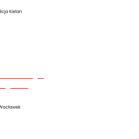
Alicja Kielan
a Wacławek