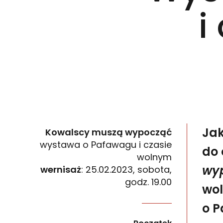
i
Jak
Kowalscy muszą wypocząć
wystawa o Pafawagu i czasie
do
wolnym
wy
wernisaż
: 25.02.2023, sobota,
godz. 19.00
wol
o P
Jak na przestrzeni lat zmieniała się relacja 
wydarzenia