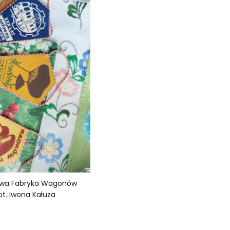
owa Fabryka Wagonów
ot. Iwona Kałuża