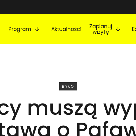
Rozwiń podmenu
Rozw
Zaplanuj
Program
Aktualności
E
wizytę
WYDARZENIE
BYŁO
cy muszą wy
tawa o Pafa