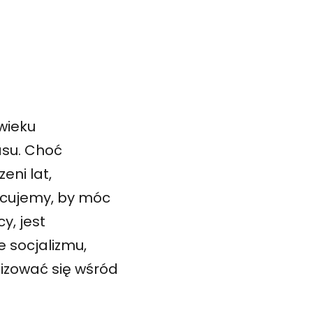
wieku
asu. Choć
eni lat,
racujemy, by móc
y, jest
 socjalizmu,
lizować się wśród