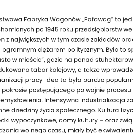
stwowa Fabryka Wagonów „Pafawag” to jedn
chomionych po 1945 roku przedsiębiorstw we
en z największych w tym czasie zakładów pr
a ogromnym ciężarem politycznym. Było to s
asto w mieście”, gdzie na ponad stuhektaro
dukowano tabor kolejowy, a także wprowadz
nizacji pracy. Idea ta była bardzo popularn
o pokłosie postępującego po wojnie procesu
zemysłowienia. Intensywna industrializacja 
nne dziedziny życia społecznego.
Kultura fizy
odki wypoczynkowe, domy kultury – oraz zwią
dzania wolnego czasu, miały być ekwiwalent