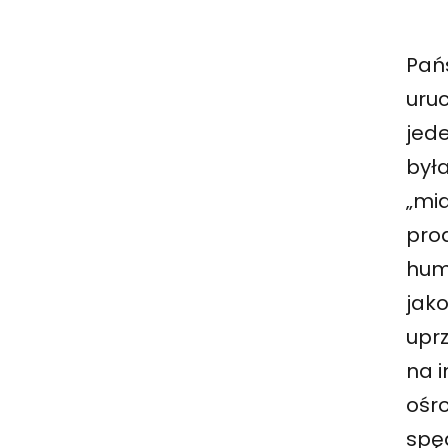
Pań
uru
jed
był
„mi
pro
huma
jak
upr
na i
ośr
spę