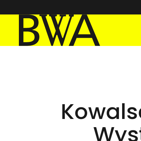
BWA Wrocław
Galerie Sztuki Współczesnej
Kowals
Wys