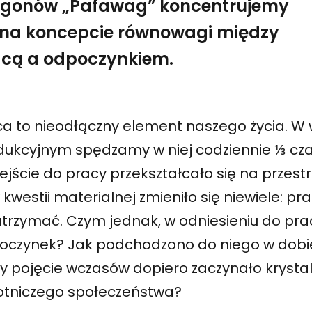
gonów „Pafawag” koncentrujemy
 na koncepcie równowagi między
acą a odpoczynkiem.
ca to nieodłączny element naszego życia. W 
dukcyjnym spędzamy w niej codziennie ⅓ cz
jście do pracy przekształcało się na przestrz
 kwestii materialnej zmieniło się niewiele: p
utrzymać. Czym jednak, w odniesieniu do prac
oczynek? Jak podchodzono do niego w dobie
dy pojęcie wczasów dopiero zaczynało krysta
otniczego społeczeństwa?