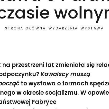
 czasie woln
STRONA GŁÓWNA
WYDARZENIA
WYSTAWA
 na przestrzeni lat zmieniała się rel
 odpoczynku?
Kowalscy muszą
począć
to wystawa o formach spędz
nego w okresie socjalizmu. W opowie
aństwowej Fabryce
pracy do odpoczynku? Kowalscy muszą wypocząć to wysta
Kowalscy muszą wypocząć. Wystawa o Pafawagu i cz