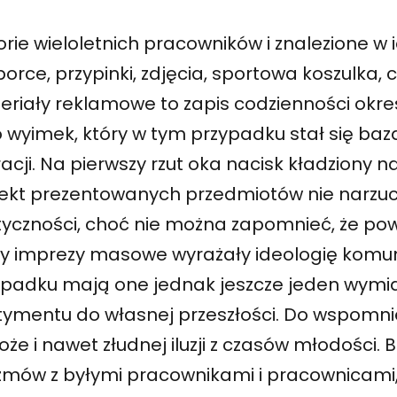
orie wieloletnich pracowników i znalezione w 
orce, przypinki, zdjęcia, sportowa koszulka, 
eriały reklamowe to zapis codzienności okre
 wyimek, który w tym przypadku stał się baz
acji. Na pierwszy rzut oka nacisk kładziony 
ekt prezentowanych przedmiotów nie narzuc
tyczności, choć nie można zapomnieć, że pow
dy imprezy masowe wyrażały ideologię komu
ypadku mają one jednak jeszcze jeden wymi
tymentu do własnej przeszłości. Do wspomni
że i nawet złudnej iluzji z czasów młodości. B
zmów z byłymi pracownikami i pracownicami, 