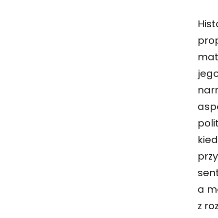
Hist
prop
mat
jego
narr
asp
poli
kie
prz
sen
a mo
z ro