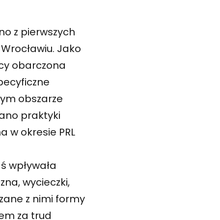
o z pierwszych
 Wrocławiu. Jako
acy obarczona
pecyficzne
wym obszarze
ano praktyki
a w okresie PRL
zaś wpływała
czna, wycieczki,
zane z nimi formy
em za trud