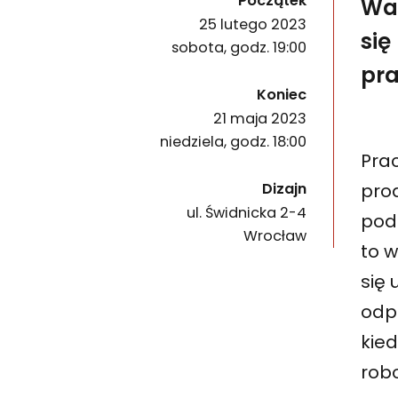
Początek
Wa
25 lutego 2023
się
sobota, godz. 19:00
pr
wydarzenia
Koniec
21 maja 2023
niedziela, godz. 18:00
Pra
pro
Dizajn
ul. Świdnicka 2-4
pode
50-067
Wrocław
to w
się 
odp
kie
rob