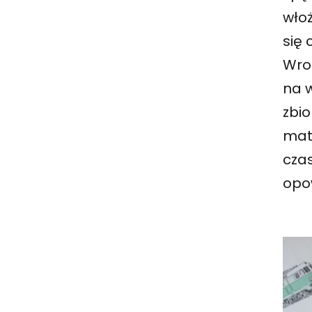
włoż
się 
Wroc
na 
zbi
mat
cza
opow