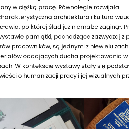
ony w ciężką pracę. Równolegle rozwijała
charakterystyczna architektura i kultura wi
ławia, po której ślad już niemalże zaginął.
wystawie pamiątki, pochodzące zazwyczaj z
orów pracowników, są jednymi z niewielu za
eriałów oddających ducha projektowania w
sach. W kontekście wystawy stały się podst
ieści o humanizacji pracy i jej wizualnych 