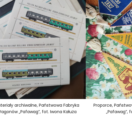
teriały archiwalne, Państwowa Fabryka
Proporce, Państw
agonów „Pafawag”, fot. Iwona Kałuża
„Pafawag”, f