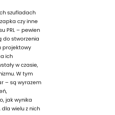
ich szufladach
czapka czy inne
su PRL – pewien
ą do stworzenia
na projektowy
a ich
stały w czasie,
nizmu. W tym
ar – są wyrazem
eń,
o, jak wynika
dla wielu z nich