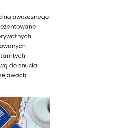
zualna ówczesnego
 Prezentowane
 prywatnych
chowanych
 tamtych
awą do snucia
przejawach.