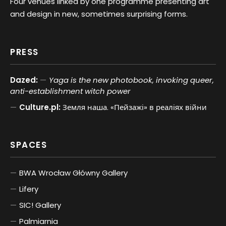
Four venues linked by one programme presenting art
and design in new, sometimes surprising forms.
PRESS
Dazed:
Yaga is the new photobook, invoking queer,
anti-establishment witch power
Culture.pl:
Земля наша. «Пейзажі» в реаліях війни
SPACES
BWA Wrocław Główny Gallery
Lifery
SIC! Gallery
Palmiarnia