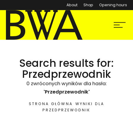
About
Shop
Opening hours
BWA Wrocław
Menu
Galleries of Contemporary Art
Search results for:
Przedprzewodnik
0 zwróconych wyników dla hasła:
'Przedprzewodnik'
STRONA GŁÓWNA
WYNIKI DLA
PRZEDPRZEWODNIK