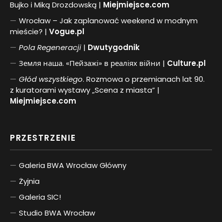
Bujko i Miką Drozdowską |
Miejmiejsce.com
Wrocław – Jak zaplanować weekend w modnym
mieście? |
Vogue.pl
Pol
a
Regeneracji
|
Dwutygodnik
Земля наша. «Пейзажі» в реаліях війни |
Culture.pl
Głód wszystkiego
. Rozmowa o przemianach lat 90.
z kuratorami wystawy „Scena z miasta” |
Miejmiejsce.com
PRZESTRZENIE
Galeria BWA Wrocław Główny
Żyjnia
Galeria SIC!
Studio BWA Wrocław