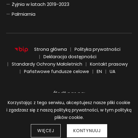
Żyjnia w latach 2019-2023
Palmiarnia
Strona główna
Polityka prywatności
Deklaracja dostępności
Standardy Ochrony Małoletnich
Kontakt prasowy
ENGLISH
UKRAIŃSKI
Państwowe fundusze celowe
EN
UA
Śledź nas na:
Informacja o plikach cookie
Korzystając z tego serwisu, akceptujesz nasze pliki cookie
i zgadzasz się z naszą polityką prywatności, w tym polityką
plików cookie.
WIĘCEJ
KONTYNUUJ
Strony 
© 2026
BWA Wrocław Galerie Sztuki Współczesnej