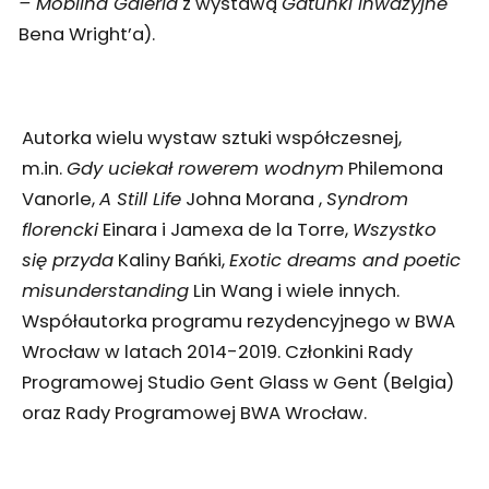
– Mobilna Galeria
z wystawą
Gatunki Inwazyjne
Bena Wright’a).
Autorka wielu wystaw sztuki współczesnej,
m.in.
Gdy uciekał rowerem wodnym
Philemona
Vanorle,
A Still Life
Johna Morana ,
Syndrom
florencki
Einara i Jamexa de la Torre,
Wszystko
się przyda
Kaliny Bańki,
Exotic dreams and poetic
misunderstanding
Lin Wang i wiele innych.
Współautorka programu rezydencyjnego w BWA
Wrocław w latach 2014-2019. Członkini Rady
Programowej Studio Gent Glass w Gent (Belgia)
oraz Rady Programowej BWA Wrocław.