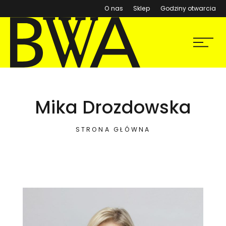
(otwiera się w nowym ok
O nas
Sklep
Godziny otwarcia
BWA Wrocław
Menu
Galerie Sztuki Współczesnej
Mika Drozdowska
STRONA GŁÓWNA