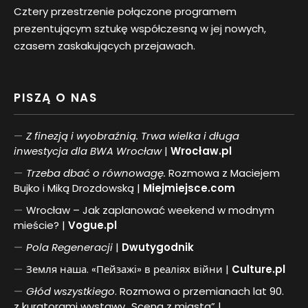
Cztery przestrzenie połączone programem
prezentującym sztukę współczesną w jej nowych,
czasem zaskakujących przejawach.
PISZĄ O NAS
Z finezją i wyobraźnią. Trwa wielka i długa
inwestycja dla BWA Wrocław
|
Wrocław.pl
Trzeba dbać o równowagę.
Rozmowa z Maciejem
Bujko i Miką Drozdowską |
Miejmiejsce.com
Wrocław – Jak zaplanować weekend w modnym
mieście? |
Vogue.pl
Pol
a
Regeneracji
|
Dwutygodnik
Земля наша. «Пейзажі» в реаліях війни |
Culture.pl
Głód wszystkiego
. Rozmowa o przemianach lat 90.
z kuratorami wystawy „Scena z miasta” |