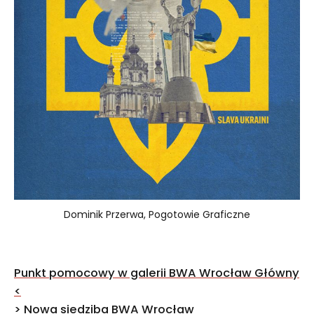
Dominik Przerwa, Pogotowie Graficzne
Nawigacja
Punkt pomocowy w galerii BWA Wrocław Główny
wpisu
<
>
Nowa siedziba BWA Wrocław