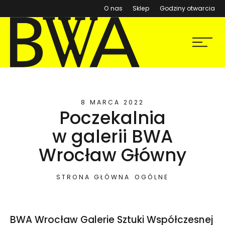
(otwiera się w nowym ok
O nas
Sklep
Godziny otwarcia
BWA Wrocław
Menu
Galerie Sztuki Współczesnej
8 MARCA 2022
Poczekalnia
w galerii BWA
Wrocław Główny
STRONA GŁÓWNA
OGÓLNE
BWA Wrocław Galerie Sztuki Współczesnej