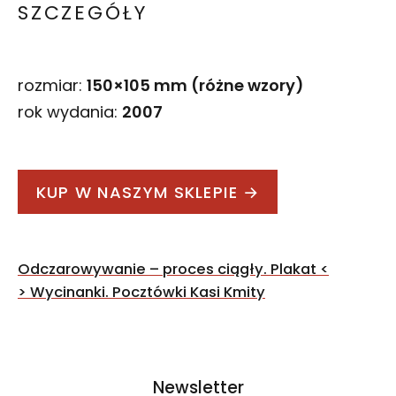
SZCZEGÓŁY
rozmiar:
150×105 mm (różne wzory)
rok wydania:
2007
KUP W NASZYM SKLEPIE →
Nawigacja
Odczarowywanie – proces ciągły. Plakat
<
wpisu
>
Wycinanki. Pocztówki Kasi Kmity
Newsletter