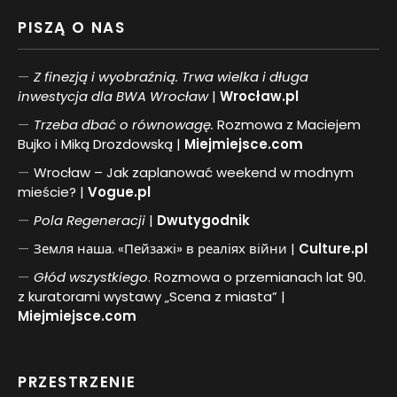
PISZĄ O NAS
Z finezją i wyobraźnią. Trwa wielka i długa
inwestycja dla BWA Wrocław
|
Wrocław.pl
Trzeba dbać o równowagę.
Rozmowa z Maciejem
Bujko i Miką Drozdowską |
Miejmiejsce.com
Wrocław – Jak zaplanować weekend w modnym
mieście? |
Vogue.pl
Pol
a
Regeneracji
|
Dwutygodnik
Земля наша. «Пейзажі» в реаліях війни |
Culture.pl
Głód wszystkiego
. Rozmowa o przemianach lat 90.
z kuratorami wystawy „Scena z miasta” |
Miejmiejsce.com
PRZESTRZENIE