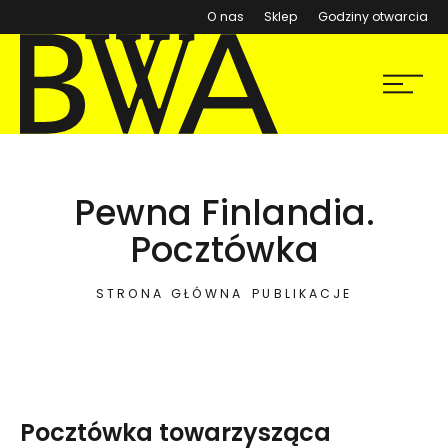
(otwiera się w nowym ok
O nas
Sklep
Godziny otwarcia
BWA Wrocław
Menu
Galerie Sztuki Współczesnej
Pewna Finlandia.
Pocztówka
STRONA GŁÓWNA
PUBLIKACJE
Pocztówka towarzysząca