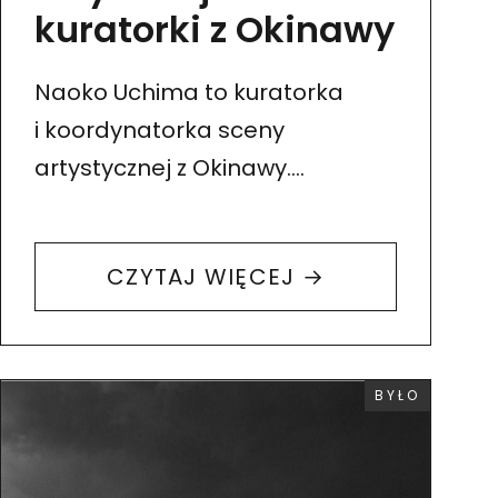
kuratorki z Okinawy
Naoko Uchima to kuratorka
i koordynatorka sceny
artystycznej z Okinawy.
Do Wrocławia i innych miast
w Polsce przyjechała na wizytę
CZYTAJ WIĘCEJ →
studyjną w ramach grantu
otrzymanego od Okinawa Arts
Council. Celem…
WYDARZENIE
BYŁO