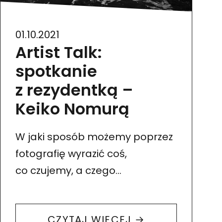
01.10.2021
Artist Talk:
spotkanie
z rezydentką –
Keiko Nomurą
W jaki sposób możemy poprzez
fotografię wyrazić coś,
co czujemy, a czego
nie jesteśmy w stanie
zobaczyć? Jak stworzyć obraz,
CZYTAJ WIĘCEJ →
którego emocjonalnie