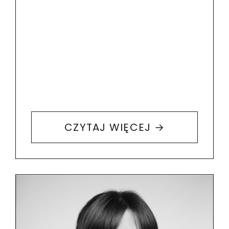
w tybetańskim buddyzmie
ezoterycznym, został
zrealizowany już w…
CZYTAJ WIĘCEJ →