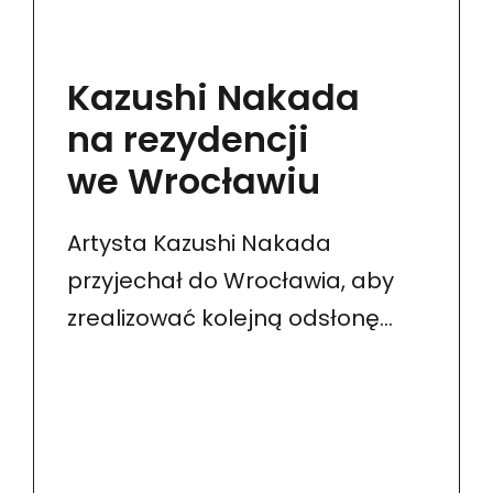
Kazushi Nakada
na rezydencji
we Wrocławiu
Artysta Kazushi Nakada
przyjechał do Wrocławia, aby
zrealizować kolejną odsłonę
projektu Moja archeologia. Ten
rytualny projekt artystyczny,
inspirowany interpretacją
„czasu” i „końca” życia