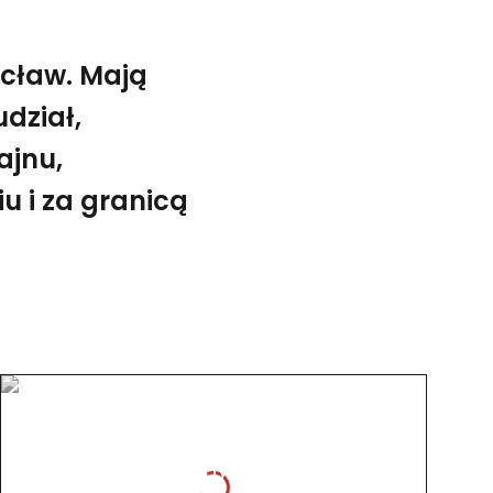
ocław. Mają
udział,
ajnu,
iu i za granicą
NIE