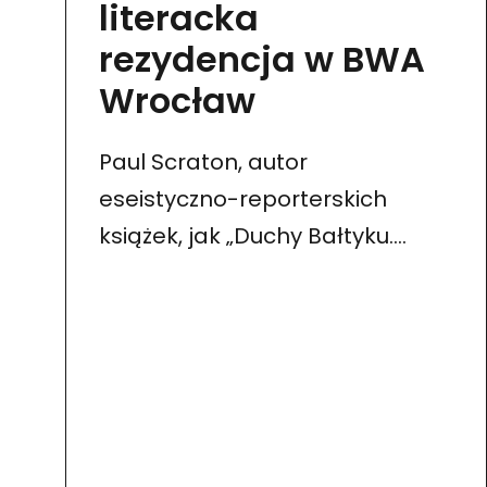
literacka
rezydencja w BWA
Wrocław
Paul Scraton, autor
eseistyczno-reporterskich
książek, jak „Duchy Bałtyku.
Podróże wzdłuż niemieckiego
wybrzeża” czy „Dookoła. Pieszo
po obrzeżach Berlina”, gościł
u nas latem tego roku.
Na zaproszenie Katarzyny Roj
odwiedził Wrocław,…