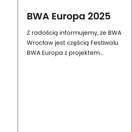
BWA Europa 2025
Z radością informujemy, że BWA
Wrocław jest częścią Festiwalu
BWA Europa z projektem
„Rezydencja Kolektywu Neringa
Forest Architecture”,
organizowanego
przez Narodowe Centrum
Kultury i Uniwersytet Komisji
Edukacji Narodowej
w Krakowie…