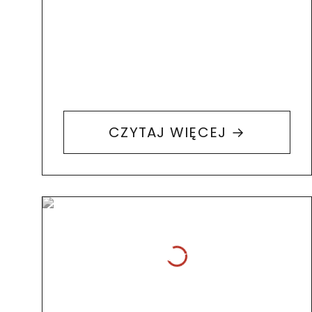
jest wymiana doświadczeń
i rozwijanie współpracy
z lokalnym środowiskiem…
CZYTAJ WIĘCEJ →