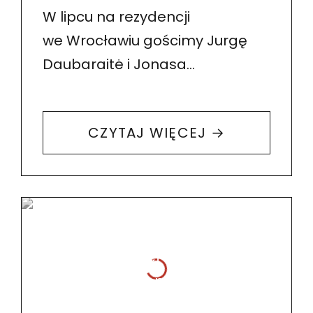
W lipcu na rezydencji
we Wrocławiu gościmy Jurgę
Daubaraitė i Jonasa
Žukauskasa z kolektywu
Neringa Forest Architecture.
CZYTAJ WIĘCEJ →
W jej ramach poznają oni
Wrocławskie Pola Irygacyjne.
W sobotę, 19 lipca zapraszamy…