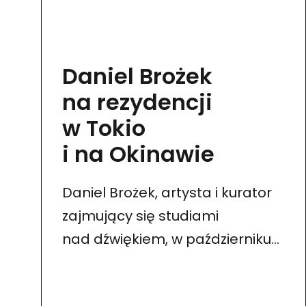
Daniel Brożek
na rezydencji
w Tokio
i na Okinawie
Daniel Brożek, artysta i kurator
zajmujący się studiami
nad dźwiękiem, w październiku
odbywa rezydencję w Japonii
i na Okinawie. Celem rezydencji