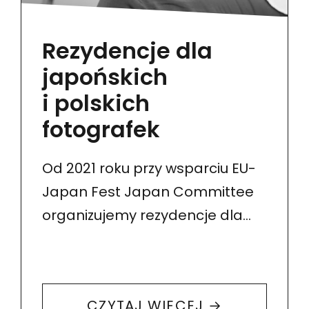
Rezydencje dla
japońskich
i polskich
fotografek
Od 2021 roku przy wsparciu EU-
Japan Fest Japan Committee
organizujemy rezydencje dla
japońskich i polskich fotografek.
Mają one pozwolić im poznać
odwiedzany kraj oraz jego
CZYTAJ WIĘCEJ →
kulturę, jak i lokalne