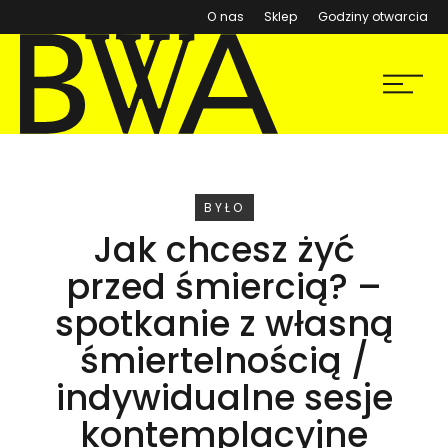
(otwiera się w nowym ok
O nas
Sklep
Godziny otwarcia
BWA Wrocław
Menu
Galerie Sztuki Współczesnej
WYDARZENIE
BYŁO
Jak chcesz żyć
przed śmiercią? –
spotkanie z własną
śmiertelnością /
indywidualne sesje
kontemplacyjne