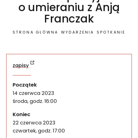
o umieraniu z Anją
Franczak
STRONA GŁÓWNA
WYDARZENIA
SPOTKANIE
zapisy
W ramach wystawy Nasza śmierć możesz zapisać się
Jak chcesz żyć przed śmie
wydarzenia
Początek
14 czerwca 2023
środa, godz. 16:00
wydarzenia
Koniec
22 czerwca 2023
czwartek, godz. 17:00