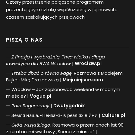
Cztery przestrzenie połączone programem
prezentującym sztukę współczesną w jej nowych,
czasem zaskakujących przejawach.
PISZĄ O NAS
Z finezją i wyobraźnią. Trwa wielka i długa
inwestycja dla BWA Wrocław
|
Wrocław.pl
Trzeba dbać o równowagę.
Rozmowa z Maciejem
Bujko i Miką Drozdowską |
Miejmiejsce.com
Wrocław – Jak zaplanować weekend w modnym
mieście? |
Vogue.pl
Pol
a
Regeneracji
|
Dwutygodnik
Земля наша. «Пейзажі» в реаліях війни |
Culture.pl
Głód wszystkiego
. Rozmowa o przemianach lat 90.
z kuratorami wystawy „Scena z miasta” |