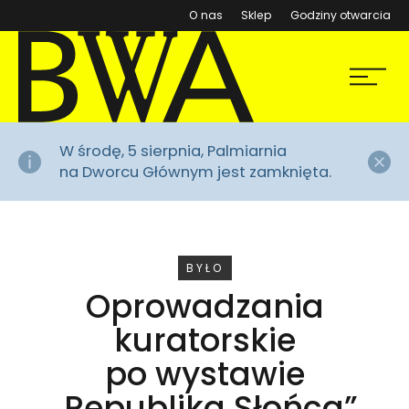
(otwiera się w nowym ok
O nas
Sklep
Godziny otwarcia
BWA Wrocław
Menu
Galerie Sztuki Współczesnej
Za
W środę, 5 sierpnia, Palmiarnia
na Dworcu Głównym jest zamknięta.
WYDARZENIE
BYŁO
Oprowadzania
kuratorskie
po wystawie
„Republika Słońca”