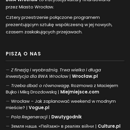
przez Miasto Wrocław.
Cztery przestrzenie połączone programem
prezentującym sztukę współczesną w jej nowych,
czasem zaskakujących przejawach.
PISZĄ O NAS
Z finezją i wyobraźnią. Trwa wielka i długa
inwestycja dla BWA Wrocław
|
Wrocław.pl
Trzeba dbać o równowagę.
Rozmowa z Maciejem
Bujko i Miką Drozdowską |
Miejmiejsce.com
Wrocław – Jak zaplanować weekend w modnym
mieście? |
Vogue.pl
Pol
a
Regeneracji
|
Dwutygodnik
Земля наша. «Пейзажі» в реаліях війни |
Culture.pl