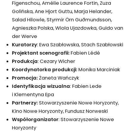
Figenschou, Amélie Laurence Fortin, Zuza
Golińska, Ane Hjort Guttu, Marja Helander,
Salad Hilowle, Styrmir Örn Guðmundsson,
Agnieszka Polska, Wiola Ujazdowka, Guido van
der Werve
Kuratorzy
: Ewa Szabłowska, Stach Szabłowski
Projektant scenografii:
Fabien Lédé
Produkcja
: Cezary Wicher
Koordynatorka produkcji:
Monika Marciniak
Promocja:
Żaneta Wańczyk
Identyfikacja wizualna
: Fabien Lede
i Klementyna Epa
Partnerzy:
Stowarzyszenie Nowe Horyzonty,
Kino Nowe Horyzonty, Fundusz Norweski
Współorganizator
: Stowarzyszenie Nowe
Horyzonty