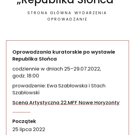
STRONA GŁÓWNA
WYDARZENIA
OPROWADZANIE
Oprowadzania kuratorskie po wystawie
Republika Słońca
codziennie w dniach 25–29.07.2022,
godz. 18:00
prowadzenie: Ewa Szabłowska i Stach
Szabłowski
Scena Artystyczna 22.MFF Nowe Horyzonty
Między 25 a 29 lipca zapraszamy do galerii Studi
Oprowadzania kuratorskie
wydarzenia
Początek
25 lipca 2022