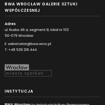
BWA WROCŁAW GALERIE SZTUKI
WSPÓŁCZESNEJ
Adres
ul. Ruska 46 a, segment B, lokal nr 103
50-079 Wrocław
E:
sekretariat@bwa.wroc.pl
T:
+48 539 218 444
INSTYTUCJA
BWA Wrocław
to instytucja kultury finansowana