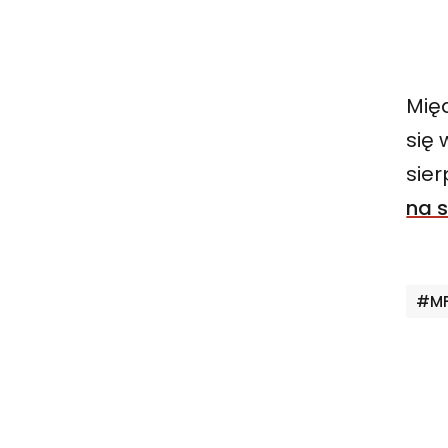
Mię
się 
sier
na s
Ta
#MF