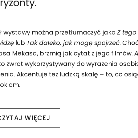
ryzonty.
uł wystawy można przetłumaczyć jako
Z tego
widzę
lub
Tak daleko, jak mogę spojrzeć
. Cho
wystawie As Far As I Can See z Kamą Sokolnicką i Emanu
Oprowadzanie po „As Far as I Can See” z twórcami wy
sa Mekasa, brzmią jak cytat z jego filmów.
A
to zwrot wykorzystywany do wyrażenia osobi
enia. Akcentuje też ludzką skalę – to, co os
rokiem.
CZYTAJ WIĘCEJ