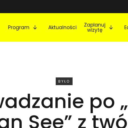
Rozwiń podmenu
Rozw
Zaplanuj
Program
Aktualności
E
wizytę
WYDARZENIE
BYŁO
adzanie po „
Can See” z tw