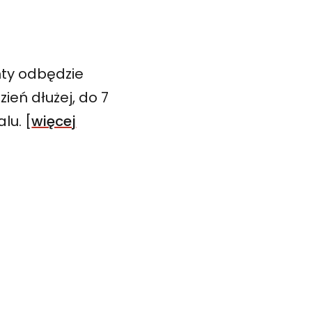
ty odbędzie
ień dłużej, do 7
lu. [
więcej