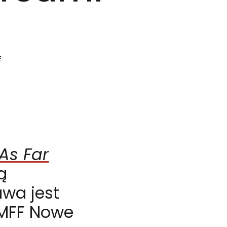
E
As Far
ą
wa jest
 MFF Nowe