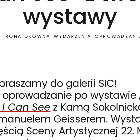
wystawy
STRONA GŁÓWNA
WYDARZENIA
OPROWADZANI
praszamy do galerii SIC!
 oprowadzanie po wystawie
 I Can See
z Kamą Sokolnick
Emanuelem Geisserem. Wysta
ęścią Sceny Artystycznej 22.