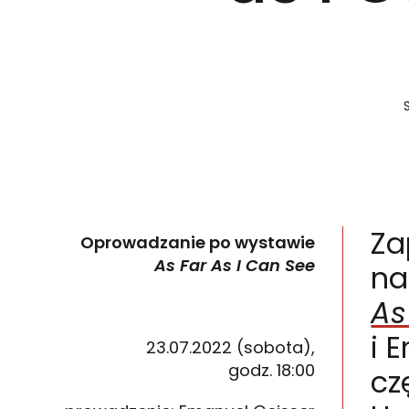
Za
Oprowadzanie po wystawie
As Far As I Can See
na
As
i 
23.07.2022 (sobota),
godz. 18:00
cz