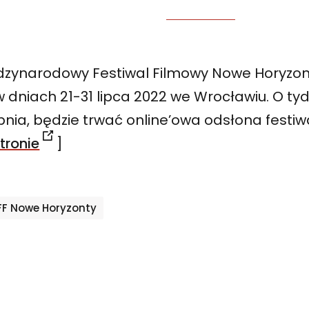
dzynarodowy Festiwal Filmowy Nowe Horyzon
w dniach 21-31 lipca 2022 we Wrocławiu. O tydz
pnia, będzie trwać online’owa odsłona festiwa
tronie
]
gi
F Nowe Horyzonty