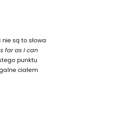
ć nie są to słowa
elem Geisserem. Wystawa jest częścią Sceny Artystyczne
stawy
s far as I can
stego punktu
iągalne ciałem