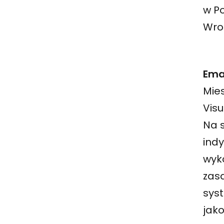
w Po
Wro
Ema
Mies
Vis
Na 
indy
wyko
zasa
sys
jak