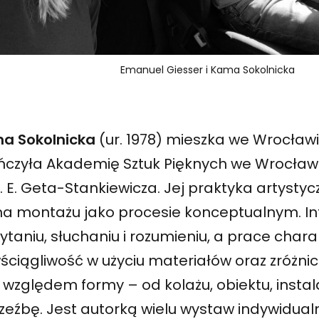
Emanuel Giesser i Kama Sokolnicka
a Sokolnicka
(ur. 1978) mieszka we Wrocławiu 
ńczyła Akademię Sztuk Pięknych we Wrocław
. E. Geta-Stankiewicza. Jej praktyka artysty
 na montażu jako procesie konceptualnym. In
ytaniu, słuchaniu i rozumieniu, a prace chara
ściągliwość w użyciu materiałów oraz zróżn
względem formy – od kolażu, obiektu, instala
rzeźbę. Jest autorką wielu wystaw indywidua