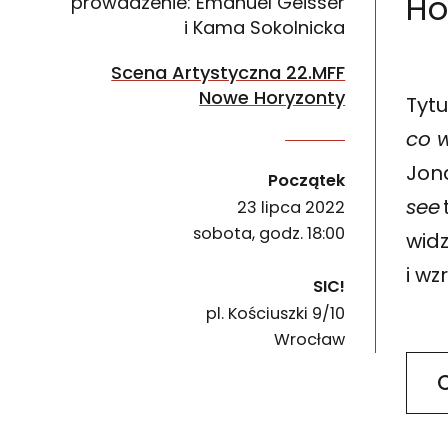
Ho
prowadzenie: Emanuel Geisser
i Kama Sokolnicka
Scena Artystyczna 22.MFF
Nowe Horyzonty
Tyt
co 
Zapraszamy do galerii SIC! na oprowadzanie po 
Jona
wydarzenia
Początek
see
23 lipca 2022
sobota, godz. 18:00
widz
i wz
SIC!
pl. Kościuszki 9/10
50-028
Wrocław