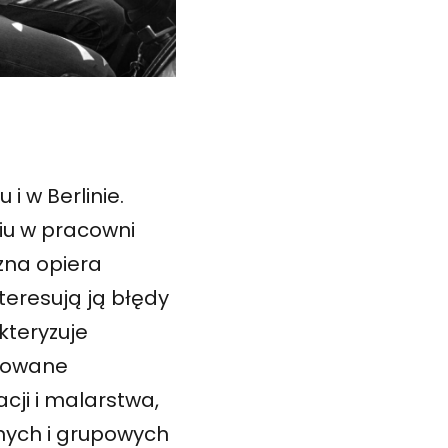
i w Berlinie.
iu w pracowni
czna opiera
teresują ją błędy
kteryzuje
icowane
cji i malarstwa,
lnych i grupowych