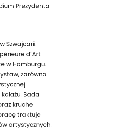
endium Prezydenta
w Szwajcarii.
upérieure d´Art
ste w Hamburgu.
ystaw, zarówno
ystycznej
i kolażu. Bada
 oraz kruche
pracę traktuje
ów artystycznych.