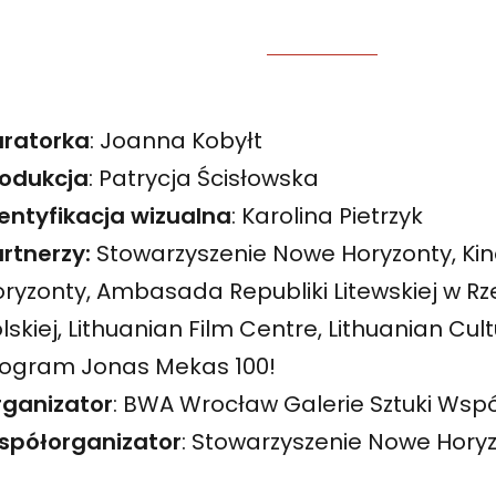
uratorka
: Joanna Kobyłt
rodukcja
: Patrycja Ścisłowska
entyfikacja wizualna
: Karolina Pietrzyk
artnerzy:
Stowarzyszenie Nowe Horyzonty, Ki
ryzonty, Ambasada Republiki Litewskiej w Rz
lskiej, Lithuanian Film Centre, Lithuanian Cult
rogram Jonas Mekas 100!
rganizator
: BWA Wrocław Galerie Sztuki Wsp
spółorganizator
: Stowarzyszenie Nowe Hory