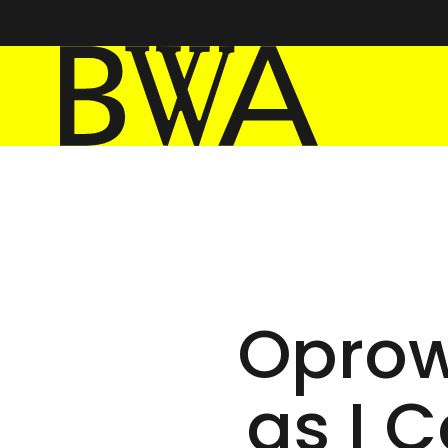
BWA Wrocław
Galerie Sztuki Współczesnej
Oprow
as I 