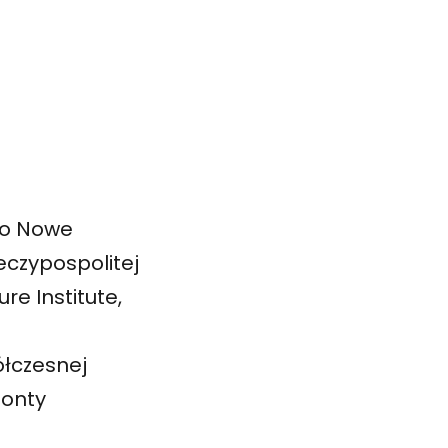
no Nowe
eczypospolitej
ure Institute,
ółczesnej
zonty