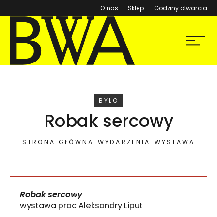
(otwiera się w nowym ok
O nas
Sklep
Godziny otwarcia
BWA Wrocław
Menu
Galerie Sztuki Współczesnej
WYDARZENIE
BYŁO
Robak sercowy
STRONA GŁÓWNA
WYDARZENIA
WYSTAWA
Robak sercowy
wystawa prac Aleksandry Liput