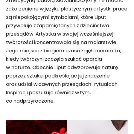
z medycyną ludową Słowiańszczyzny. Te mocno
zakorzenione w języku plastycznym artystki prace
są niepokojącymi symbolami, które Liput
przywołuje z zapamiętanych z dzieciństwa
przesądów. Artystka w swojej wcześniejszej
twórczości koncentrowała się na malarstwie.
Jego miejsce z biegiem czasu zajęła ceramika,
kiedy twórczyni zaczęła szukać oparcia
w naturze. Obecnie Liput odwzorowuje naturę
poprzez sztukę, podkreślając jej znaczenie
oraz udział w dawnych przesądach i rytuałach.
Inspiracji poszukuje również w tym,
co nadprzyrodzone.