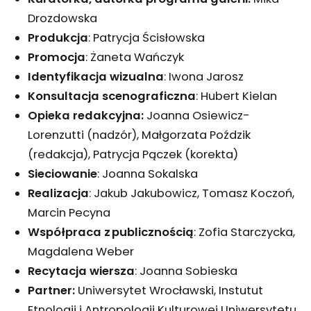
Drozdowska
Produkcja
: Patrycja Ścisłowska
Promocja
: Żaneta Wańczyk
Identyfikacja wizualna
: Iwona Jarosz
Konsultacja scenograficzna
: Hubert Kielan
Opieka redakcyjna:
Joanna Osiewicz-
Lorenzutti (nadzór), Małgorzata Poździk
(redakcja), Patrycja Pączek (korekta)
Sieciowanie
: Joanna Sokalska
Realizacja
: Jakub Jakubowicz, Tomasz Koczoń,
Marcin Pecyna
Współpraca z publicznością
: Zofia Starczycka,
Magdalena Weber
Recytacja wiersza
: Joanna Sobieska
Partner:
Uniwersytet Wrocławski, Instutut
Etnologii i Antropologii Kulturowej Uniwersytetu