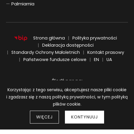
Palmiarnia
Strona główna
Polityka prywatności
Deklaracja dostępności
Standardy Ochrony Małoletnich
Kontakt prasowy
ENGLISH
UKRAIŃSKI
Państwowe fundusze celowe
EN
UA
Śledź nas na:
Informacja o plikach cookie
Korzystając z tego serwisu, akceptujesz nasze pliki cookie
i zgadzasz się z naszą polityką prywatności, w tym polityką
plików cookie.
WIĘCEJ
KONTYNUUJ
Strony 
© 2026
BWA Wrocław Galerie Sztuki Współczesnej
Wróć do góry strony