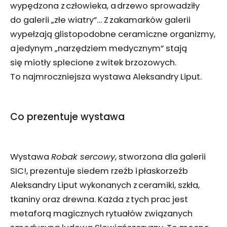
wypędzona z człowieka, a drzewo sprowadziły
do galerii „złe wiatry”… Z zakamarków galerii
wypełzają glistopodobne ceramiczne organizmy,
a jedynym „narzędziem medycznym” stają
się miotły splecione z witek brzozowych.
To najmroczniejsza wystawa Aleksandry Liput.
Co prezentuje wystawa
Wystawa
Robak sercowy
, stworzona dla galerii
SIC!, prezentuje siedem rzeźb i płaskorzeźb
Aleksandry Liput wykonanych z ceramiki, szkła,
tkaniny oraz drewna. Każda z tych prac jest
metaforą magicznych rytuałów związanych