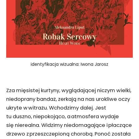
identyfikacja wizualna: Iwona Jarosz
Zza mięsistej kurtyny, wyglądającej niczym wielki,
niedoprany bandaż, zerkają na nas urokliwe oczy
ukryte w witrażu. Wchodzimy dalej. Jest
tu duszno, niepokojąco, a atmosfera wydaje
się nierealna. Widzimy niedomagające i płaczące
drzewo z przeszczepioną chorobą. Ponoć została