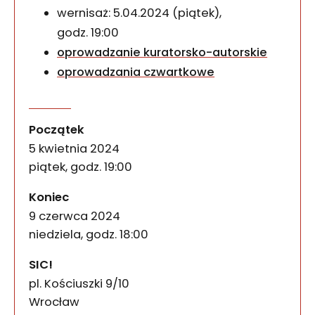
wernisaż: 5.04.2024 (piątek),
godz. 19:00
oprowadzanie kuratorsko-autorskie
oprowadzania czwartkowe
Robak sercowy to wystawa autorstwa Aleksandry Li
Robak sercowy
wydarzenia
Początek
5 kwietnia 2024
piątek, godz. 19:00
wydarzenia
Koniec
9 czerwca 2024
niedziela, godz. 18:00
SIC!
pl. Kościuszki 9/10
50-028
Wrocław