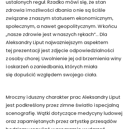
ustalonych reguł. Rzadko mówi się, że stan
zdrowia i możliwości dbania o nie są ściśle
związane z naszym statusem ekonomicznym,
społecznym, a nawet geopolitycznym. W końcu
„nasze zdrowie jest w naszych rękach”… Dla
Aleksandry Liput najważniejszym aspektem
tej prezentacji jest zdjęcie odpowiedzialności
z osoby chorej. Uwolnienie jej od brzemienia winy
i oskarżeń o zaniedbania, których miała
się dopuścić względem swojego ciała.
Mroczny i duszny charakter prac Aleksandry Liput
jest podkreślony przez zimne światło i specjalną
scenografię. Wątki dotyczące medycyny ludowej
oraz zapamiętanych przez artystkę przesądów