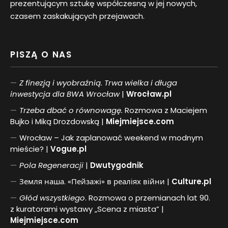
prezentującym sztukę współczesną w jej nowych,
czasem zaskakujących przejawach.
PISZĄ O NAS
Z finezją i wyobraźnią. Trwa wielka i długa
inwestycja dla BWA Wrocław
|
Wrocław.pl
Trzeba dbać o równowagę.
Rozmowa z Maciejem
Bujko i Miką Drozdowską |
Miejmiejsce.com
Wrocław – Jak zaplanować weekend w modnym
mieście? |
Vogue.pl
Pol
a
Regeneracji
|
Dwutygodnik
Земля наша. «Пейзажі» в реаліях війни |
Culture.pl
Głód wszystkiego
. Rozmowa o przemianach lat 90.
z kuratorami wystawy „Scena z miasta” |
Miejmiejsce.com