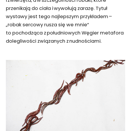
i zwierzęta, a w szczególności robaki, które
przenikają do ciała i wywołują zarazę. Tytuł
wystawy jest tego najlepszym przykładem –
„robak sercowy rusza się we mnie”
to pochodząca z południowych Węgier metafora
dolegliwości związanych z nudnościami.