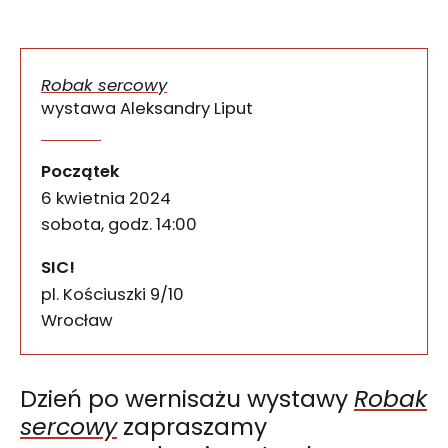
Robak sercowy
wystawa Aleksandry Liput
Dzień po wernisażu wystawy Robak sercowy zaprasz
Robak sercowy – oprowadza
wydarzenia
Początek
6 kwietnia 2024
sobota, godz. 14:00
SIC!
pl. Kościuszki 9/10
50-028
Wrocław
Dzień po wernisażu wystawy
Robak
sercowy
zapraszamy