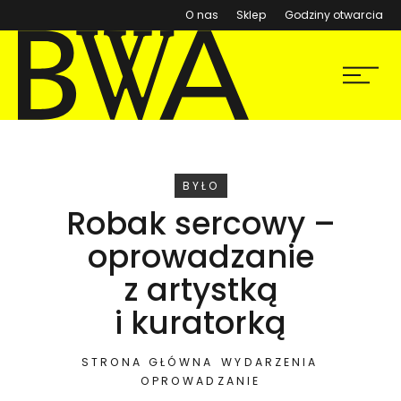
(otwiera się w nowym ok
O nas
Sklep
Godziny otwarcia
BWA Wrocław
Menu
Galerie Sztuki Współczesnej
WYDARZENIE
BYŁO
Robak sercowy –
oprowadzanie
z artystką
i kuratorką
STRONA GŁÓWNA
WYDARZENIA
OPROWADZANIE