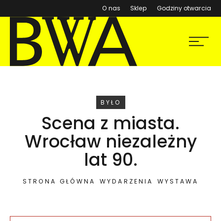
(otwiera się w nowym ok
O nas
Sklep
Godziny otwarcia
BWA Wrocław
Menu
Galerie Sztuki Współczesnej
WYDARZENIE
BYŁO
Scena z miasta.
Wrocław niezależny
lat 90.
STRONA GŁÓWNA
WYDARZENIA
WYSTAWA