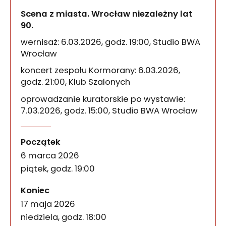
Scena z miasta. Wrocław niezależny lat
90.
wernisaż: 6.03.2026, godz. 19:00, Studio BWA
Wrocław
koncert zespołu Kormorany: 6.03.2026,
godz. 21:00, Klub Szalonych
oprowadzanie kuratorskie po wystawie:
7.03.2026, godz. 15:00, Studio BWA Wrocław
Scena z miasta. Wrocław ni
wydarzenia
Lech Janerka, Kaman, Kormorany. Luxus. Entropia i
Początek
6 marca 2026
piątek, godz. 19:00
wydarzenia
Koniec
17 maja 2026
niedziela, godz. 18:00