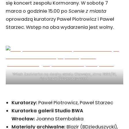
się koncert zespołu Kormorany. W sobotę 7
marca o godzinie 15.00 po
Scenie z miasta
oprowadzą kuratorzy Paweł Piotrowicz i Paweł
Starzec. Wstęp na oba wydarzenia jest wolny.
Witek Zadziorko na dachu skłotu Oławska, zima 1990/91,
fot. Blazir (BDzieduszycki)
Kuratorzy:
Paweł Piotrowicz, Paweł Starzec
Kuratorka galerii Studio BWA
Wrocław:
Joanna Stembalska
Materiały archiwalne:
Blazir (BDzieduszycki),