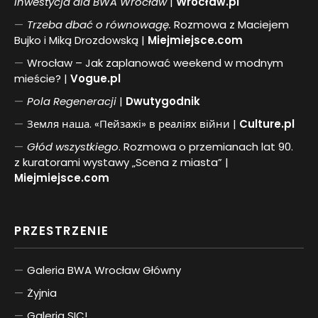
inwestycja dla BWA Wrocław
|
Wrocław.pl
Trzeba dbać o równowagę.
Rozmowa z Maciejem
Bujko i Miką Drozdowską |
Miejmiejsce.com
Wrocław – Jak zaplanować weekend w modnym
mieście? |
Vogue.pl
Pol
a
Regeneracji
|
Dwutygodnik
Земля наша. «Пейзажі» в реаліях війни |
Culture.pl
Głód wszystkiego
. Rozmowa o przemianach lat 90.
z kuratorami wystawy „Scena z miasta” |
Miejmiejsce.com
PRZESTRZENIE
Galeria BWA Wrocław Główny
Żyjnia
Galeria SIC!