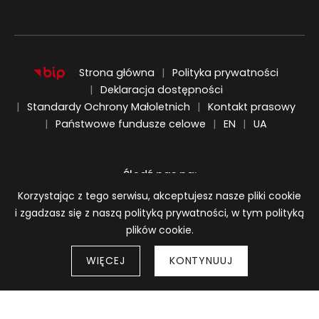
Strona główna
Polityka prywatności
Deklaracja dostępności
Standardy Ochrony Małoletnich
Kontakt prasowy
ENGLISH
UKRAIŃSKI
Państwowe fundusze celowe
EN
UA
Śledź nas na:
Informacja o plikach cookie
Korzystając z tego serwisu, akceptujesz nasze pliki cookie
i zgadzasz się z naszą polityką prywatności, w tym polityką
plików cookie.
WIĘCEJ
KONTYNUUJ
Strony 
© 2026
BWA Wrocław Galerie Sztuki Współczesnej
Wróć do góry strony