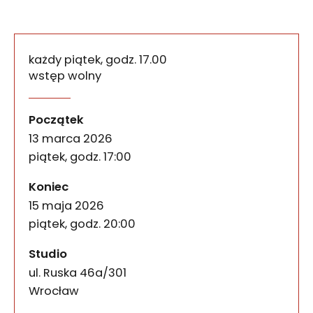
każdy piątek, godz. 17.00
wstęp wolny
Piątkowe oprowadzania po
wydarzenia
Zapraszamy na cykliczne oprowadzania po wystawie 
Początek
13 marca 2026
piątek, godz. 17:00
wydarzenia
Koniec
15 maja 2026
piątek, godz. 20:00
Studio
ul. Ruska 46a/301
50-079
Wrocław