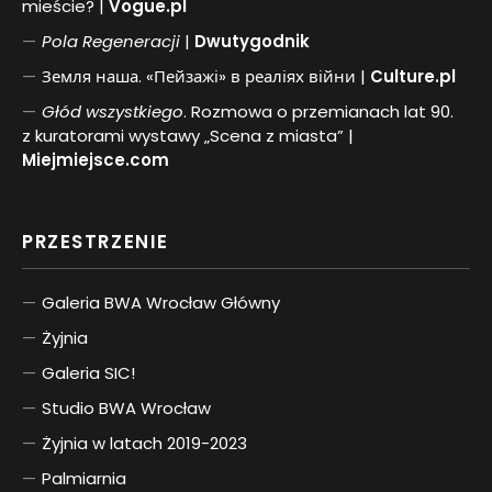
mieście? |
Vogue.pl
Pol
a
Regeneracji
|
Dwutygodnik
Земля наша. «Пейзажі» в реаліях війни |
Culture.pl
Głód wszystkiego
. Rozmowa o przemianach lat 90.
z kuratorami wystawy „Scena z miasta” |
Miejmiejsce.com
PRZESTRZENIE
Galeria BWA Wrocław Główny
Żyjnia
Galeria SIC!
Studio BWA Wrocław
Żyjnia w latach 2019-2023
Palmiarnia