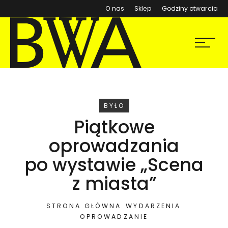
(otwiera się w nowym ok
O nas
Sklep
Godziny otwarcia
BWA Wrocław
Menu
Galerie Sztuki Współczesnej
WYDARZENIE
BYŁO
Piątkowe
oprowadzania
po wystawie „Scena
z miasta”
STRONA GŁÓWNA
WYDARZENIA
OPROWADZANIE