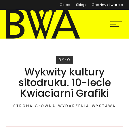
(otwiera się w nowym ok
O nas
Sklep
Godziny otwarcia
BWA Wrocław
Menu
Galerie Sztuki Współczesnej
WYDARZENIE
BYŁO
Wykwity kultury
sitodruku. 10-lecie
Kwiaciarni Grafiki
STRONA GŁÓWNA
WYDARZENIA
WYSTAWA