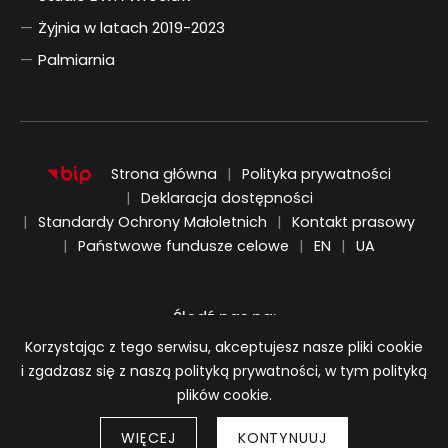
Żyjnia w latach 2019-2023
Palmiarnia
Strona główna
Polityka prywatności
Deklaracja dostępności
Standardy Ochrony Małoletnich
Kontakt prasowy
ENGLISH
UKRAIŃSKI
Państwowe fundusze celowe
EN
UA
Śledź nas na:
Informacja o plikach cookie
Korzystając z tego serwisu, akceptujesz nasze pliki cookie
i zgadzasz się z naszą polityką prywatności, w tym polityką
plików cookie.
WIĘCEJ
KONTYNUUJ
Strony 