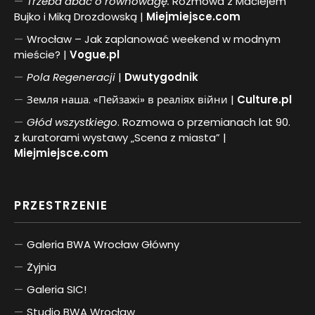
Trzeba dbać o równowagę.
Rozmowa z Maciejem
Bujko i Miką Drozdowską |
Miejmiejsce.com
Wrocław – Jak zaplanować weekend w modnym
mieście? |
Vogue.pl
Pol
a
Regeneracji
|
Dwutygodnik
Земля наша. «Пейзажі» в реаліях війни |
Culture.pl
Głód wszystkiego
. Rozmowa o przemianach lat 90.
z kuratorami wystawy „Scena z miasta” |
Miejmiejsce.com
PRZESTRZENIE
Galeria BWA Wrocław Główny
Żyjnia
Galeria SIC!
Studio BWA Wrocław