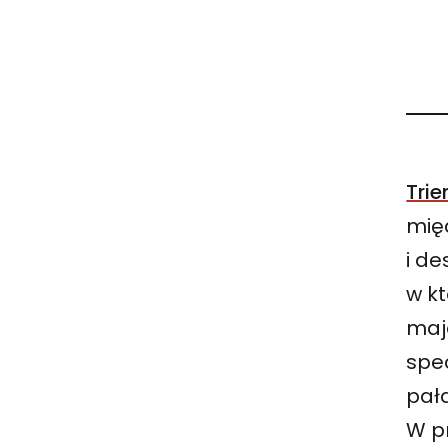
Trie
mię
i de
w k
mają
spe
pał
W pr