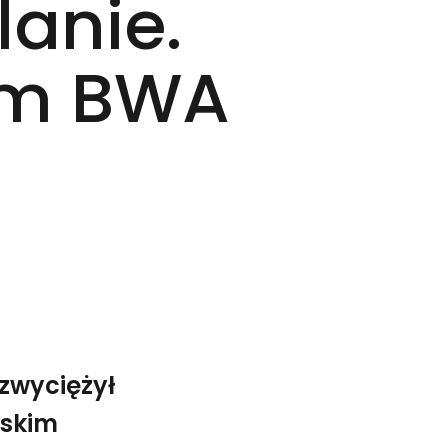
lanie.
em BWA
zwyciężył
lskim