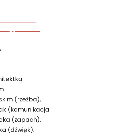
s
hitektką
um
skim (rzeźba),
iak (komunikacja
ieka (zapach),
ka (dźwięk).