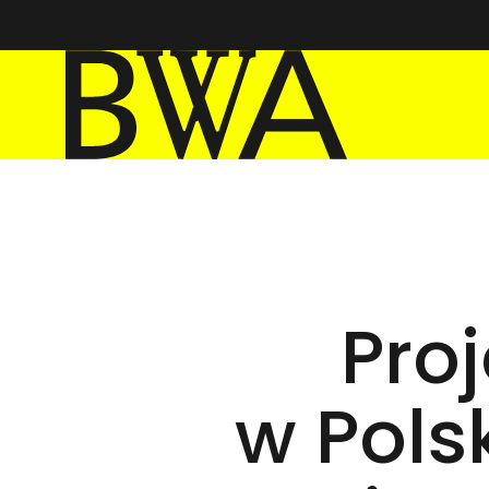
BWA Wrocław
Galerie Sztuki Współczesnej
Pro
w Pols