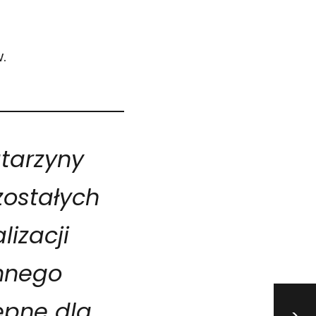
.
tarzyny
zostałych
lizacji
ennego
ępne dla