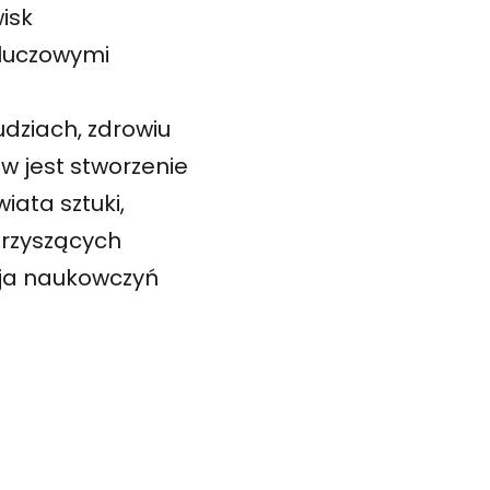
isk
kluczowymi
udziach, zdrowiu
ów jest stworzenie
ata sztuki,
arzyszących
zja naukowczyń