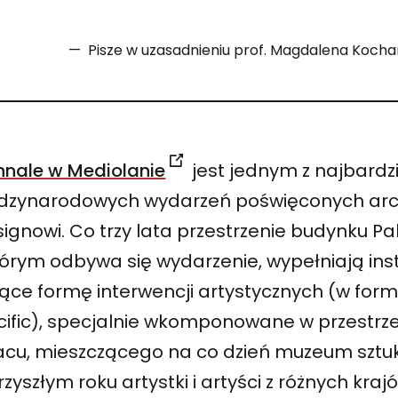
Pisze w uzasadnieniu prof. Magdalena Koch
nnale w Mediolanie
jest jednym z najbardz
dzynarodowych wydarzeń poświęconych archi
signowi. Co trzy lata przestrzenie budynku Pal
tórym odbywa się wydarzenie, wypełniają ins
ce formę interwencji artystycznych (w formie
cific), specjalnie wkomponowane w przestr
acu, mieszczącego na co dzień muzeum sztuki
zyszłym roku artystki i artyści z różnych kr