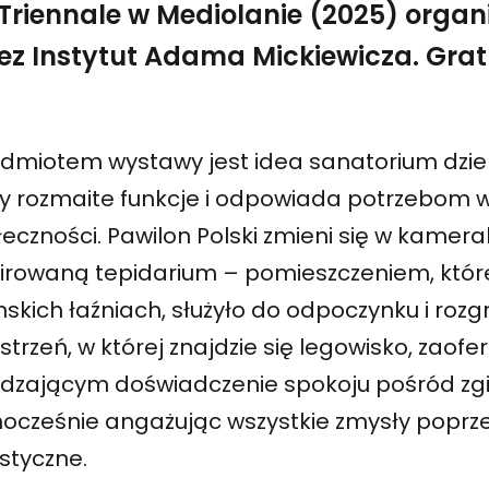
Triennale w Mediolanie (2025) org
ez Instytut Adama Mickiewicza.
Grat
edmiotem wystawy jest idea sanatorium dzie
zy rozmaite funkcje i odpowiada potrzebom w
łeczności. Pawilon Polski zmieni się w kame
pirowaną tepidarium – pomieszczeniem, któr
skich łaźniach, służyło do odpoczynku i rozg
strzeń, w której znajdzie się legowisko, zaof
edzającym doświadczenie spokoju pośród zgi
nocześnie angażując wszystkie zmysły poprze
styczne.