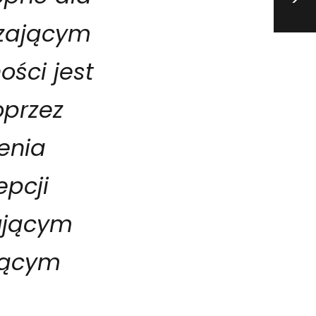
>
dzającym
ości jest
przez
enia
epcji
ującym
ającym