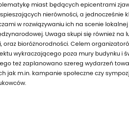
blematykę miast będących epicentrami zjaw
yspieszających nierówności, a jednocześnie 
zami w rozwiązywaniu ich na scenie lokalnej
ędzynarodowej. Uwaga skupi się również na l
ci, oraz bioróżnorodności. Celem organizator
jektu wykraczającego poza mury budynku i świ
tego też zaplanowano szereg wydarzeń tow
ich jak m.in. kampanie społeczne czy sympo
aukowców.
wigacja
isu