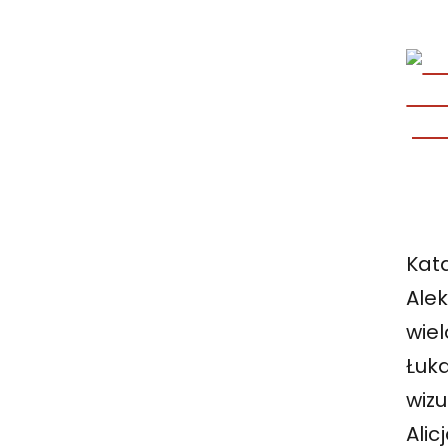
Kat
Ale
wie
Łuk
wiz
Ali