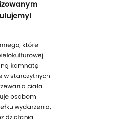
anizowanym
ulujemy!
nnego, które
ielokulturowej
ralną komnatę
e w starożytnych
rzewania ciała.
eruje osobom
ełku wydarzenia,
z działania