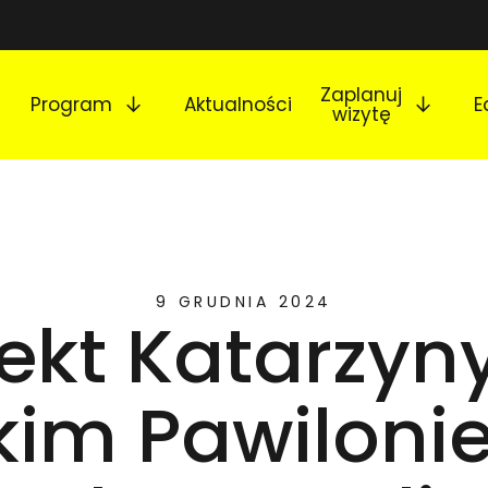
Rozwiń podmenu
Rozw
Zaplanuj
Program
Aktualności
E
wizytę
9 GRUDNIA 2024
jekt Katarzyny
kim Pawilonie