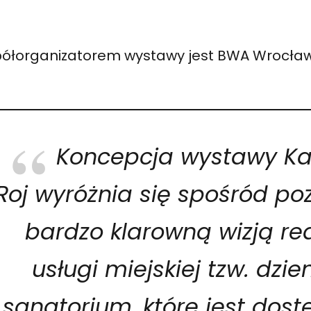
ółorganizatorem wystawy jest BWA Wrocław
Koncepcja wystawy Ka
Roj wyróżnia się spośród po
bardzo klarowną wizją rea
usługi miejskiej tzw. dzi
sanatorium, które jest dost