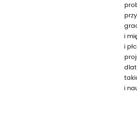
pro
prz
grac
i mi
i pł
pro
dla
tak
i n
Na
wp