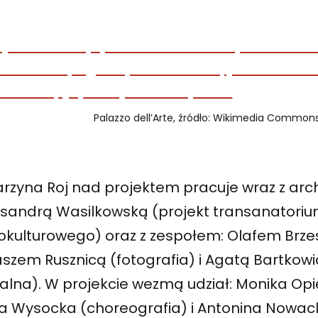
Palazzo dell’Arte, źródło: Wikimedia Common
arzyna Roj nad projektem pracuje wraz z arc
ksandrą Wasilkowską (projekt transanatori
lokulturowego) oraz z zespołem: Olafem Brze
aszem Rusznicą (fotografia) i Agatą Bartkow
ualna). W projekcie wezmą udział: Monika Op
cja Wysocka (choreografia) i Antonina Nowac