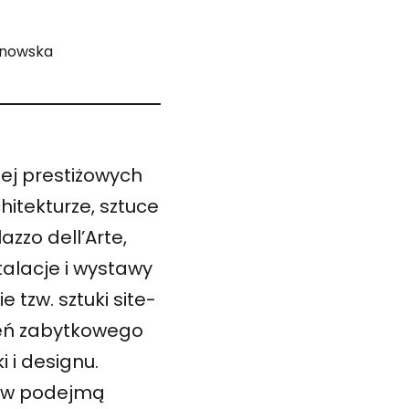
anowska
iej prestiżowych
tekturze, sztuce
azzo dell’Arte,
talacje i wystawy
 tzw. sztuki site-
zeń zabytkowego
 i designu.
ajów podejmą