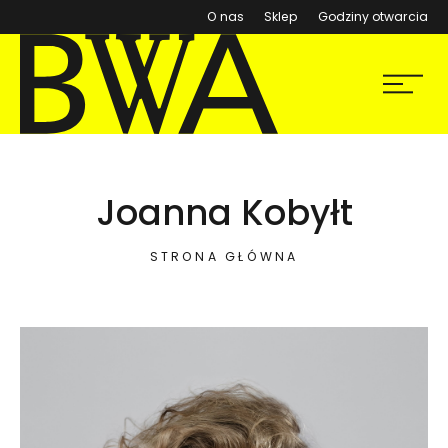
(otwiera się w nowym ok
O nas
Sklep
Godziny otwarcia
BWA Wrocław
Menu
Galerie Sztuki Współczesnej
Joanna Kobyłt
STRONA GŁÓWNA