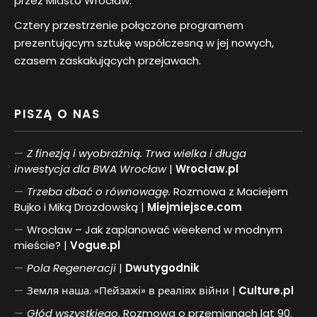
przez Miasto Wrocław.
Cztery przestrzenie połączone programem
prezentującym sztukę współczesną w jej nowych,
czasem zaskakujących przejawach.
PISZĄ O NAS
Z finezją i wyobraźnią. Trwa wielka i długa
inwestycja dla BWA Wrocław
|
Wrocław.pl
Trzeba dbać o równowagę.
Rozmowa z Maciejem
Bujko i Miką Drozdowską |
Miejmiejsce.com
Wrocław – Jak zaplanować weekend w modnym
mieście? |
Vogue.pl
Pol
a
Regeneracji
|
Dwutygodnik
Земля наша. «Пейзажі» в реаліях війни |
Culture.pl
Głód wszystkiego
. Rozmowa o przemianach lat 90.