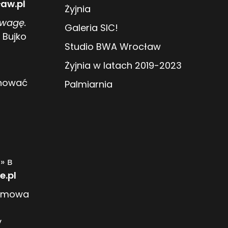
aw.pl
Żyjnia
owagę.
Galeria SIC!
 Bujko
Studio BWA Wrocław
Żyjnia w latach 2019-2023
anować
Palmiarnia
» в
e.pl
ozmowa
y