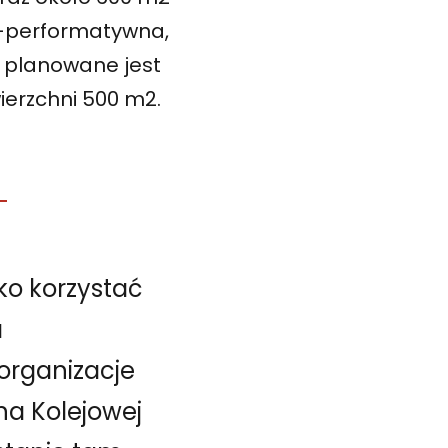
o-performatywna,
o planowane jest
ierzchni 500 m2.
ko korzystać
a
organizacje
na Kolejowej