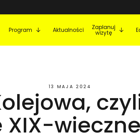
Rozwiń podmenu
Rozw
Zaplanuj
Program
Aktualności
E
wizytę
13 MAJA 2024
lejowa, czyl
e XIX-wiecznej