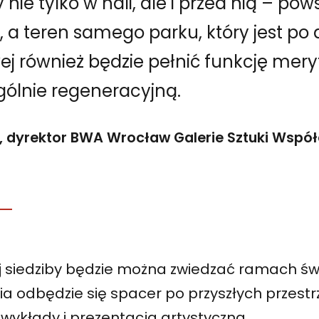
nie tylko w hali, ale i przed nią – po
, a teren samego parku, który jest po d
wej również będzie pełnić funkcję mery
gólnie regeneracyjną.
o, dyrektor BWA Wrocław Galerie Sztuki Współ
j siedziby będzie można zwiedzać ramach św
ia odbędzie się spacer po przyszłych przest
wykłady i prezentacja artystyczna.