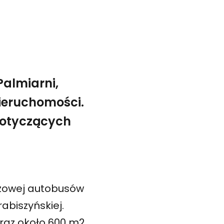
almiarni,
Nieruchomości.
dotyczących
żowej autobusów
abiszyńskiej.
oraz około 600 m2