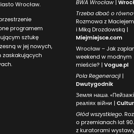
BWA Wrocław
|
Wrocł
Miasto Wrocław.
Trzeba dbać o równ
przestrzenie
Rozmowa z Maciejem
one programem
i Miką Drozdowską |
tującym sztukę
Miejmiejsce.com
zesną w jej nowych,
Wrocław – Jak zapl
 zaskakujących
weekend w modnym
wach.
mieście? |
Vogue.pl
Pol
a
Regeneracji
|
Dwutygodnik
Земля наша. «Пейзажі
реаліях війни |
Cultur
Głód wszystkiego
. R
o przemianach lat 90.
z kuratorami wystaw