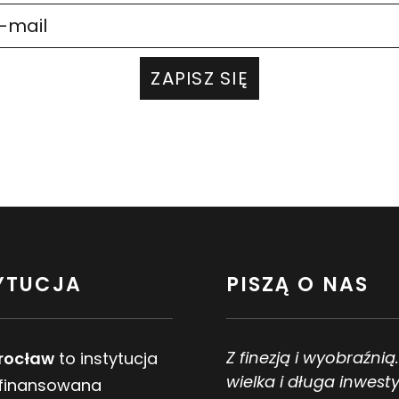
ZAPISZ SIĘ
YTUCJA
PISZĄ O NAS
Z finezją i wyobraźnią
rocław
to instytucja
wielka i długa inwesty
 finansowana