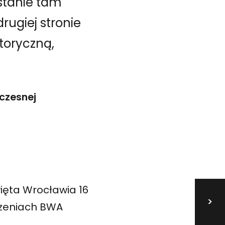
wstanie tam
rugiej stronie
toryczną,
czesnej
ięta Wrocławia 16
>
rzeniach BWA