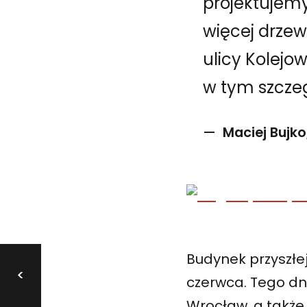
projektujemy 
więcej drzew
ulicy Kolejo
w tym szcze
Maciej Bujk
Budynek przyszłe
<
czerwca. Tego dn
Wrocław, a także 