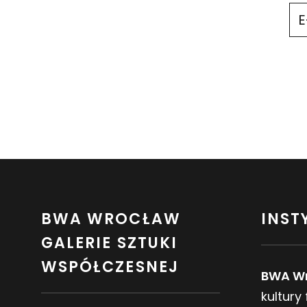
BWA WROCŁAW
INST
GALERIE SZTUKI
WSPÓŁCZESNEJ
BWA W
kultury