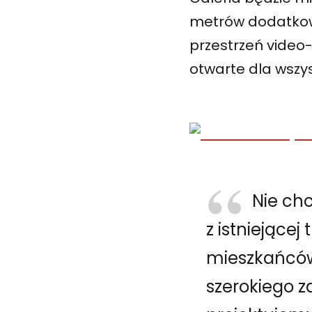
metrów dodatkowy
przestrzeń video-
otwarte dla wszys
Nie ch
z istniejące
mieszkańców,
szerokiego z