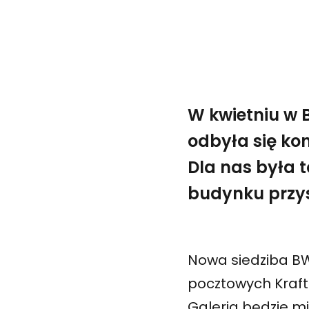
W kwietniu w 
odbyła się ko
Dla nas była 
budynku przys
Nowa siedziba B
pocztowych Kraftp
Galeria będzie mi