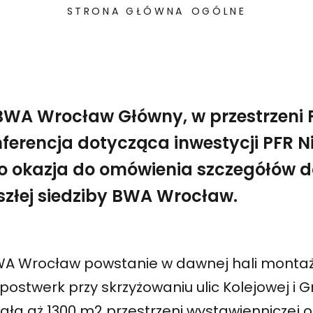
STRONA GŁÓWNA
OGÓLNE
BWA Wrocław Główny, w przestrzeni P
nferencja dotycząca inwestycji PFR 
to okazja do omówienia szczegółów 
złej siedziby BWA Wrocław.
WA Wrocław powstanie w dawnej hali monta
ostwerk przy skrzyżowaniu ulic Kolejowej i Gr
ała aż 1300 m2 przestrzeni wystawienniczej 