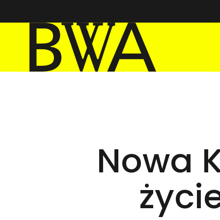
BWA Wrocław
Galerie Sztuki Współczesnej
Nowa Ko
życi