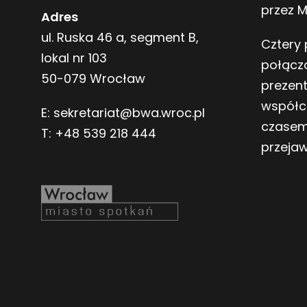
przez 
Adres
ul. Ruska 46 a, segment B,
Cztery 
lokal nr 103
połącz
50-079 Wrocław
prezen
współc
E:
sekretariat@bwa.wroc.pl
czasem
T:
+48 539 218 444
przeja