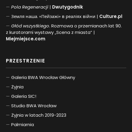
Pol
a
Regeneracji
|
Dwutygodnik
Земля наша. «Пейзажі» в реаліях війни |
Culture.pl
Głód wszystkiego
. Rozmowa o przemianach lat 90.
z kuratorami wystawy „Scena z miasta” |
Miejmiejsce.com
PRZESTRZENIE
Galeria BWA Wrocław Główny
Żyjnia
Galeria SIC!
Studio BWA Wrocław
Żyjnia w latach 2019-2023
Palmiarnia