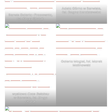
Adela Górna w Serwisie,
fot. Bogna Korabiewska
Serwis Galeria–Pracownia,
fot. Kinga Gralak
Galeria Magiel, fot. Marek
Malinowski
wystawa
Czas Relaksu
w Serwisie, fot. Kinga
Gralak