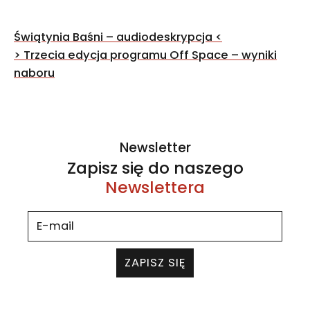
Nawigacja
Świątynia Baśni – audiodeskrypcja
<
wpisu
>
Trzecia edycja programu Off Space – wyniki
naboru
Newsletter
Zapisz się do naszego
Newslettera
ZAPISZ SIĘ