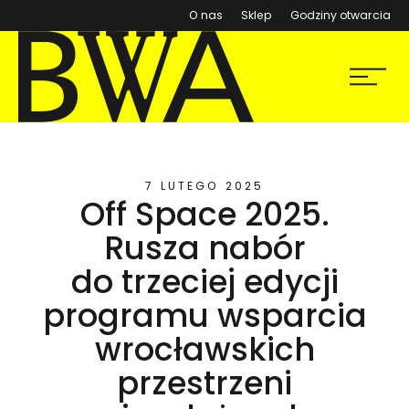
(otwiera się w nowym ok
O nas
Sklep
Godziny otwarcia
BWA Wrocław
Menu
Galerie Sztuki Współczesnej
7 LUTEGO 2025
Off Space 2025.
Rusza nabór
do trzeciej edycji
programu wsparcia
wrocławskich
przestrzeni