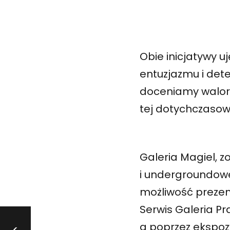
Obie inicjatywy u
entuzjazmu i dete
doceniamy walory
tej dotychczasow
Galeria Magiel, z
i undergroundowe
możliwość prezen
Serwis Galeria P
a poprzez ekspoz