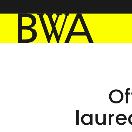
BWA Wrocław
Galerie Sztuki Współczesnej
Of
laure