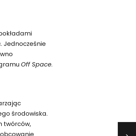
i pokładami
ć. Jednocześnie
ówno
rogramu
Off Space
.
j
arzając
ego środowiska.
h twórców,
a obcowanie