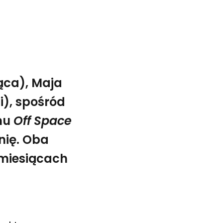
ąca), Maja
i), spośród
amu
Off Space
nię. Oba
 miesiącach