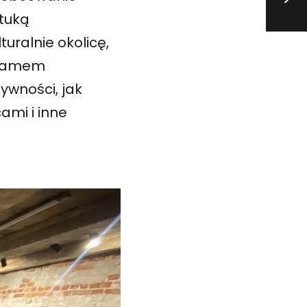
>
ztuką
uralnie okolicę,
gramem
tywności, jak
ami i inne