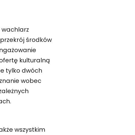
i wachlarz
 przekrój środków
aangażowanie
ofertę kulturalną
ie tylko dwóch
 uznanie wobec
zależnych
ach.
także wszystkim