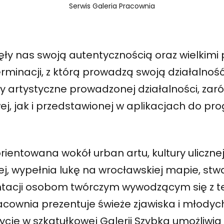
Serwis Galeria Pracownia
jęły nas swoją autentycznością oraz wielkim
rminacji, z którą prowadzą swoją działalnoś
 artystyczne prowadzonej działalności, zar
ej, jak i przedstawionej w aplikacjach do p
orientowana wokół urban artu, kultury uliczne
j, wypełnia lukę na wrocławskiej mapie, stw
tacji osobom twórczym wywodzącym się z t
racownia prezentuje świeże zjawiska i młodyc
ycje w szkatułkowej Galerii Szybka umożliwi