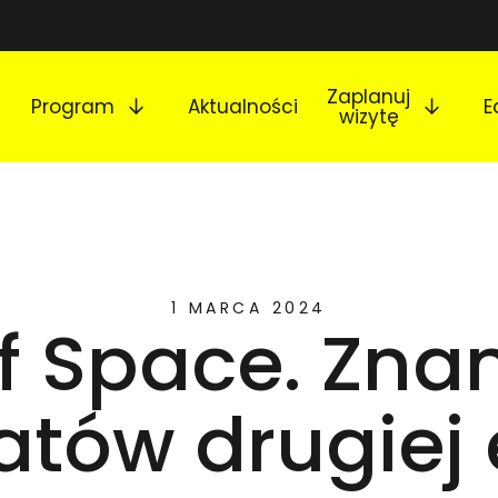
Rozwiń podmenu
Rozw
Zaplanuj
Program
Aktualności
E
wizytę
1 MARCA 2024
f Space. Zn
atów drugiej 