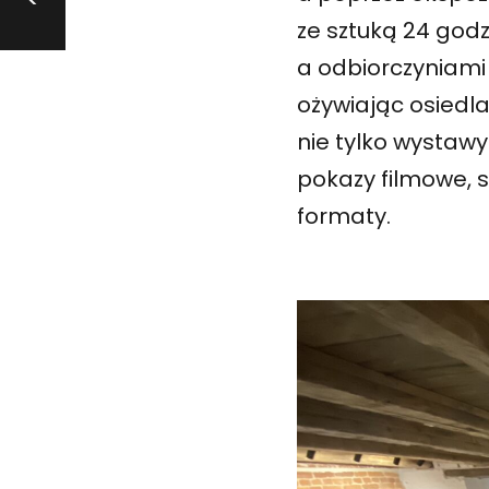
<
ze sztuką 24 god
a odbiorczyniami 
ożywiając osied
nie tylko wystawy
pokazy filmowe, s
formaty.