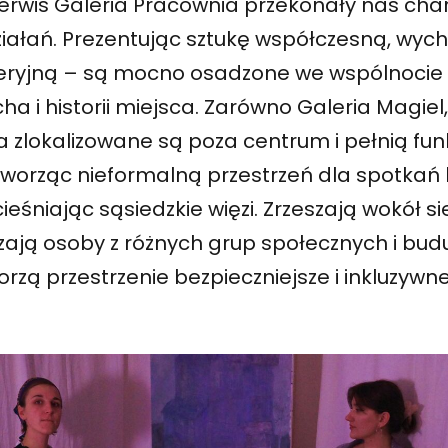
 Serwis Galeria Pracownia przekonały nas ch
ałań. Prezentując sztukę współczesną, wyc
ryjną – są mocno osadzone we wspólnocie s
ha i historii miejsca. Zarówno Galeria Magiel, 
 zlokalizowane są poza centrum i pełnią fun
tworząc nieformalną przestrzeń dla spotkań 
cieśniając sąsiedzkie więzi. Zrzeszają wokół s
zają osoby z różnych grup społecznych i bud
rzą przestrzenie bezpieczniejsze i inkluzywne