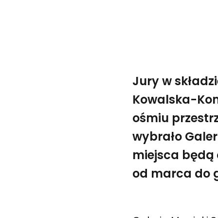
Jury w składz
Kowalska-Koma
ośmiu przestr
wybrało Galer
miejsca będą
od marca do g