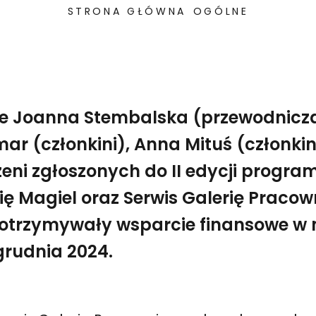
STRONA GŁÓWNA
OGÓLNE
ie Joanna Stembalska (przewodnicz
r (członkini), Anna Mituś (członkin
zeni zgłoszonych do II edycji progr
ię Magiel oraz Serwis Galerię Pracow
 otrzymywały wsparcie finansowe w
rudnia 2024.