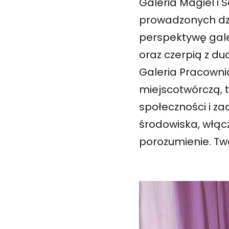
Galeria Magiel i
prowadzonych dzi
perspektywę gale
oraz czerpią z duc
Galeria Pracownia
miejscotwórczą, 
społeczności i za
środowiska, włąc
porozumienie. Two