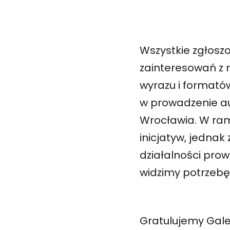
Wszystkie zgłoszo
zainteresowań z r
wyrazu i formató
w prowadzenie aut
Wrocławia. W ram
inicjatyw, jedna
działalności pro
widzimy potrzebę
Gratulujemy Galer