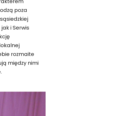
arakterem
hodzą poza
ąsiedzkiej
jak i Serwis
kcję
lokalnej
iebie rozmaite
ują między nimi
.