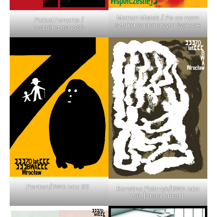
Marian Misiak / Po co nam
Plakat Fonarte /
sztuka w płonącym świecie
współczesność
Ponton/BWA lata 90.
Karolina Pietrzyk/BWA lata
50. [złota farba]