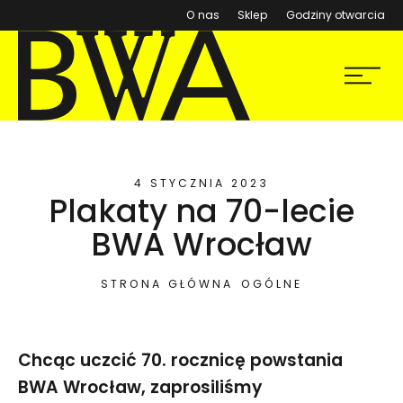
(otwiera się w nowym ok
O nas
Sklep
Godziny otwarcia
BWA Wrocław
Menu
Galerie Sztuki Współczesnej
4 STYCZNIA 2023
Plakaty na 70-lecie
BWA Wrocław
STRONA GŁÓWNA
OGÓLNE
Chcąc uczcić 70. rocznicę powstania
BWA Wrocław, zaprosiliśmy