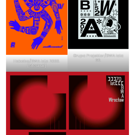
Grupa Projektor/BWA lata
60.
Hakobo/BWA lata 2000.
[sitodruk]