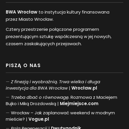
BWA Wrocław
to instytucja kultury finansowana
przez Miasto Wrocław.
Cztery przestrzenie połączone programem
prezentującym sztukę współczesną w jej nowych,
czasem zaskakujących przejawach.
PISZĄ O NAS
Z finezją i wyobraźnią. Trwa wielka i długa
inwestycja dla BWA Wrocław
|
Wrocław.pl
Trzeba dbać o równowagę.
Rozmowa z Maciejem
Bujko i Miką Drozdowską |
Miejmiejsce.com
Wrocław – Jak zaplanować weekend w modnym
mieście? |
Vogue.pl
Pol
a
Regeneracji
|
Dwutygodnik