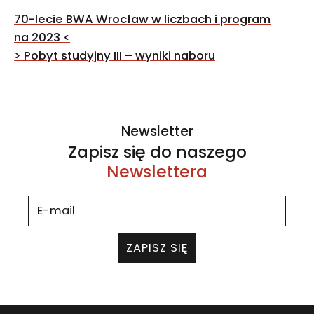
Nawigacja
70-lecie BWA Wrocław w liczbach i program
wpisu
na 2023
<
>
Pobyt studyjny III – wyniki naboru
Newsletter
Zapisz się do naszego
Newslettera
ZAPISZ SIĘ