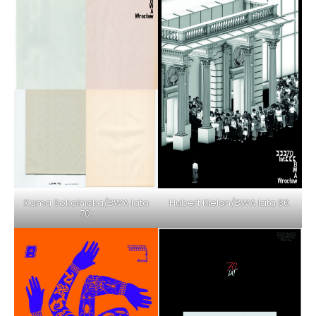
Kama Sokolnicka/BWA lata
Hubert Kielan/BWA lata 80.
70.