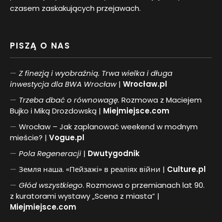
czasem zaskakujących przejawach.
PISZĄ O NAS
Z finezją i wyobraźnią. Trwa wielka i długa
inwestycja dla BWA Wrocław
|
Wrocław.pl
Trzeba dbać o równowagę.
Rozmowa z Maciejem
Bujko i Miką Drozdowską |
Miejmiejsce.com
Wrocław – Jak zaplanować weekend w modnym
mieście? |
Vogue.pl
Pol
a
Regeneracji
|
Dwutygodnik
Земля наша. «Пейзажі» в реаліях війни |
Culture.pl
Głód wszystkiego
. Rozmowa o przemianach lat 90.
z kuratorami wystawy „Scena z miasta” |
Miejmiejsce.com