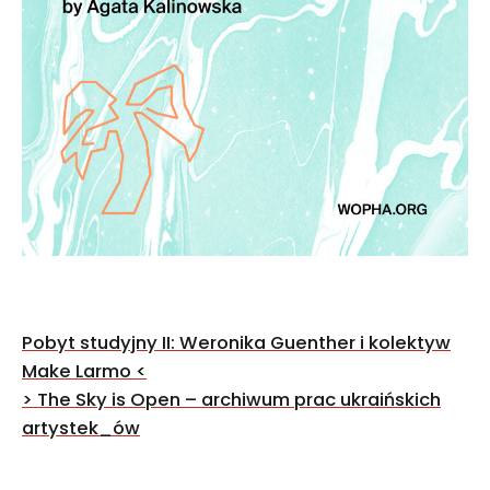
Nawigacja
Pobyt studyjny II: Weronika Guenther i kolektyw
wpisu
Make Larmo
<
>
The Sky is Open – archiwum prac ukraińskich
artystek_ów