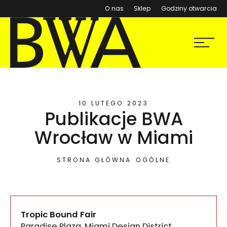
(otwiera się w nowym ok
O nas
Sklep
Godziny otwarcia
BWA Wrocław
Menu
Galerie Sztuki Współczesnej
10 LUTEGO 2023
Publikacje BWA
Wrocław w Miami
STRONA GŁÓWNA
OGÓLNE
Tropic Bound Fair
Paradise Plaza, Miami Design District