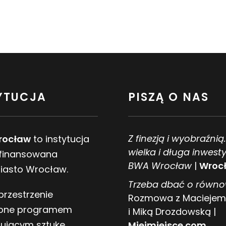
YTUCJA
PISZĄ O NAS
Z finezją i wyobraźnią
rocław
to instytucja
wielka i długa inwesty
 finansowana
BWA Wrocław
|
Wrocł
Miasto Wrocław.
Trzeba dbać o równ
przestrzenie
Rozmowa z Maciejem
one programem
i Miką Drozdowską |
tującym sztukę
Miejmiejsce.com