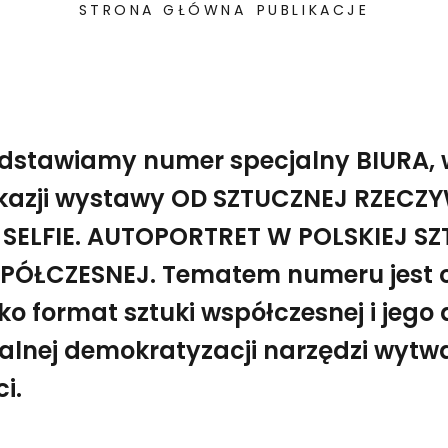
STRONA GŁÓWNA
PUBLIKACJE
edstawiamy numer specjalny BIURA,
okazji wystawy OD SZTUCZNEJ RZECZ
 SELFIE. AUTOPORTRET W POLSKIEJ S
PÓŁCZESNEJ. Tematem numeru jest o
ko format sztuki współczesnej i jego
alnej demokratyzacji narzędzi wytw
i.