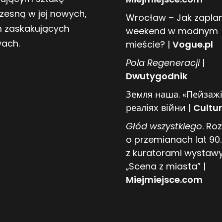
zesną w jej nowych,
Wrocław – Jak zapl
 zaskakujących
weekend w modnym
wach.
mieście? |
Vogue.pl
Pol
a
Regeneracji
|
Dwutygodnik
Земля наша. «Пейзажі
реаліях війни |
Cultur
Głód wszystkiego
. R
o przemianach lat 90.
z kuratorami wystaw
„Scena z miasta” |
Miejmiejsce.com