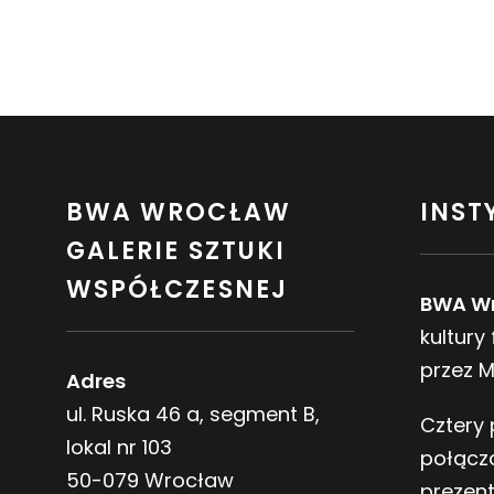
BWA WROCŁAW
INST
GALERIE SZTUKI
WSPÓŁCZESNEJ
BWA W
kultury
przez 
Adres
ul. Ruska 46 a, segment B,
Cztery 
lokal nr 103
połącz
50-079 Wrocław
prezen