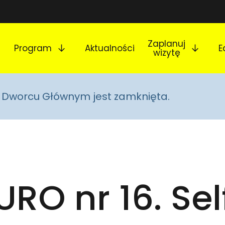
Rozwiń podmenu
Rozw
Zaplanuj
Program
Aktualności
E
wizytę
na Dworcu Głównym jest zamknięta.
URO nr 16. Sel