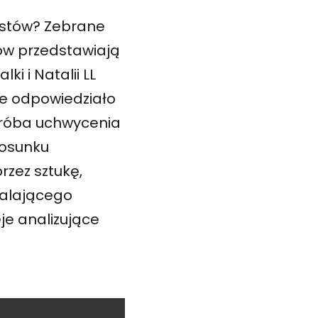
ystów? Zebrane
ów przedstawiają
 i Natalii LL
óre odpowiedziało
 próba uchwycenia
tosunku
rzez sztukę,
walającego
je analizujące