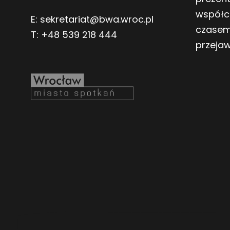
współc
E:
sekretariat@bwa.wroc.pl
czasem
T:
+48 539 218 444
przeja