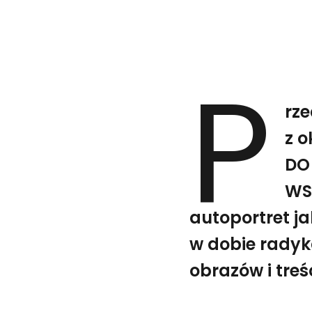
P
rz
z 
DO
WS
autoportret ja
w dobie radyk
obrazów i treśc