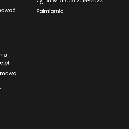
Żyjnia w latach 2019-2023
anować
Palmiarnia
» в
e.pl
ozmowa
y