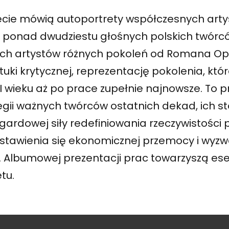
ecie mówią autoportrety współczesnych art
 ponad dwudziestu głośnych polskich twórc
ch artystów różnych pokoleń od Romana Opalki
tuki krytycznej, reprezentację pokolenia, kt
XI wieku aż po prace zupełnie najnowsze. To
egii ważnych twórców ostatnich dekad, ich s
gardowej siły redefiniowania rzeczywistości p
wstawienia się ekonomicznej przemocy i wyz
 Albumowej prezentacji prac towarzyszą ese
tu.