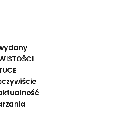
 wydany
YWISTOŚCI
ZTUCE
czywiście
 aktualność
arzania