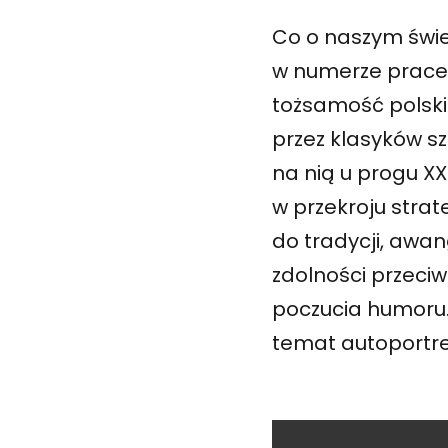
Co o naszym świ
w numerze prace
tożsamość polski
przez klasyków sz
na nią u progu X
w przekroju strat
do tradycji, awan
zdolności przeci
poczucia humoru.
temat autoportre