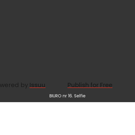
wered by
Issuu
Publish for Free
BIURO nr 16. Selfie