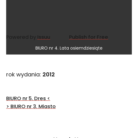
Powered by
Issuu
Publish for Free
BIURO nr 4. Lata osiemdziesiąte
rok wydania:
2012
Nawigacja
BIURO nr 5. Dres
<
wpisu
>
BIURO nr 3. Miasto