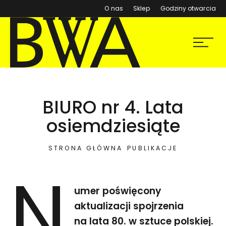
(otwiera się w nowym ok
O nas
Sklep
Godziny otwarcia
BWA Wrocław
Menu
Galerie Sztuki Współczesnej
BIURO nr 4. Lata
osiemdziesiąte
STRONA GŁÓWNA
PUBLIKACJE
N
umer poświęcony
aktualizacji spojrzenia
na lata 80. w sztuce polskiej.