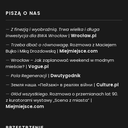
PISZĄ O NAS
Z finezją i wyobraźnią. Trwa wielka i długa
inwestycja dla BWA Wrocław
|
Wrocław.pl
Trzeba dbać o równowagę.
Rozmowa z Maciejem
Bujko i Miką Drozdowską |
Miejmiejsce.com
Wrocław – Jak zaplanować weekend w modnym
mieście? |
Vogue.pl
Pol
a
Regeneracji
|
Dwutygodnik
Земля наша. «Пейзажі» в реаліях війни |
Culture.pl
Głód wszystkiego
. Rozmowa o przemianach lat 90.
z kuratorami wystawy „Scena z miasta” |
Miejmiejsce.com
PRZESTRZENIE