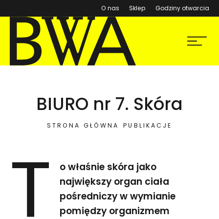
(otwiera się w nowym ok
O nas
Sklep
Godziny otwarcia
BWA Wrocław
Menu
Galerie Sztuki Współczesnej
BIURO nr 7. Skóra
STRONA GŁÓWNA
PUBLIKACJE
T
o właśnie skóra jako
największy organ ciała
pośredniczy w wymianie
pomiędzy organizmem