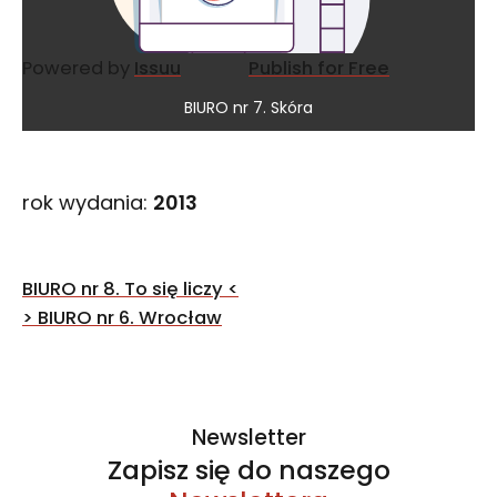
Powered by
Issuu
Publish for Free
BIURO nr 7. Skóra
rok wydania:
2013
Nawigacja
BIURO nr 8. To się liczy
<
wpisu
>
BIURO nr 6. Wrocław
Newsletter
Zapisz się do naszego