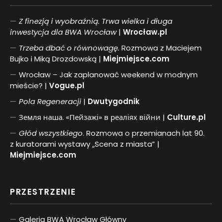
Z finezją i wyobraźnią. Trwa wielka i długa
inwestycja dla BWA Wrocław
|
Wrocław.pl
Trzeba dbać o równowagę.
Rozmowa z Maciejem
Bujko i Miką Drozdowską |
Miejmiejsce.com
Wrocław – Jak zaplanować weekend w modnym
mieście? |
Vogue.pl
Pol
a
Regeneracji
|
Dwutygodnik
Земля наша. «Пейзажі» в реаліях війни |
Culture.pl
Głód wszystkiego
. Rozmowa o przemianach lat 90.
z kuratorami wystawy „Scena z miasta” |
Miejmiejsce.com
PRZESTRZENIE
Galeria BWA Wrocław Główny