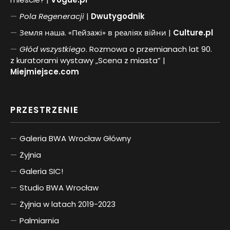
Pol
a
Regeneracji
|
Dwutygodnik
Земля наша. «Пейзажі» в реаліях війни |
Culture.pl
Głód wszystkiego
. Rozmowa o przemianach lat 90.
z kuratorami wystawy „Scena z miasta” |
Miejmiejsce.com
PRZESTRZENIE
Galeria BWA Wrocław Główny
Żyjnia
Galeria SIC!
Studio BWA Wrocław
Żyjnia w latach 2019-2023
Palmiarnia