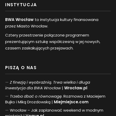
INSTYTUCJA
BWA Wrocław
to instytucja kultury finansowana
przez Miasto Wrocław.
Cztery przestrzenie połączone programem
prezentującym sztukę współczesną w jej nowych,
czasem zaskakujących przejawach.
PISZĄ O NAS
Z finezją i wyobraźnią. Trwa wielka i długa
inwestycja dla BWA Wrocław
|
Wrocław.pl
Trzeba dbać o równowagę.
Rozmowa z Maciejem
Bujko i Miką Drozdowską |
Miejmiejsce.com
Wrocław – Jak zaplanować weekend w modnym
mieście? |
Vogue.pl