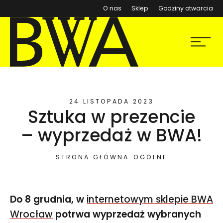
(otwiera się w nowym ok
O nas
Sklep
Godziny otwarcia
BWA Wrocław
Menu
Galerie Sztuki Współczesnej
24 LISTOPADA 2023
Sztuka w prezencie
– wyprzedaż w BWA!
STRONA GŁÓWNA
OGÓLNE
Do 8 grudnia, w
internetowym sklepie BWA
Wrocław
potrwa wyprzedaż wybranych