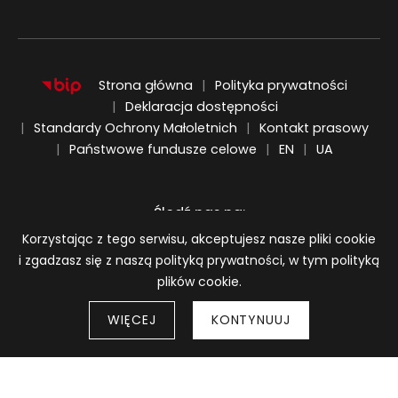
Strona główna
Polityka prywatności
Deklaracja dostępności
Standardy Ochrony Małoletnich
Kontakt prasowy
ENGLISH
UKRAIŃSKI
Państwowe fundusze celowe
EN
UA
Śledź nas na:
Informacja o plikach cookie
Korzystając z tego serwisu, akceptujesz nasze pliki cookie
i zgadzasz się z naszą polityką prywatności, w tym polityką
plików cookie.
WIĘCEJ
KONTYNUUJ
Strony 
© 2026
BWA Wrocław Galerie Sztuki Współczesnej
Wróć do góry strony