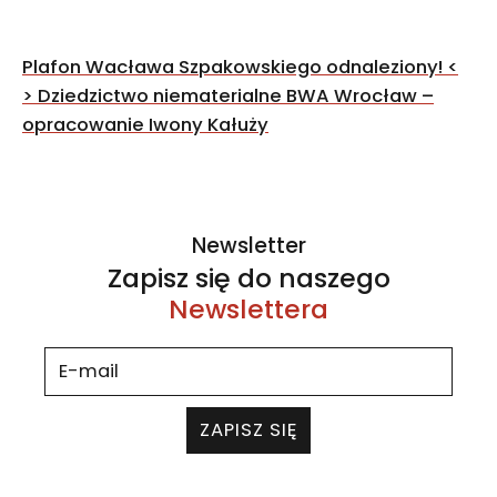
Nawigacja
Plafon Wacława Szpakowskiego odnaleziony!
<
wpisu
>
Dziedzictwo niematerialne BWA Wrocław –
opracowanie Iwony Kałuży
Newsletter
Zapisz się do naszego
Newslettera
ZAPISZ SIĘ