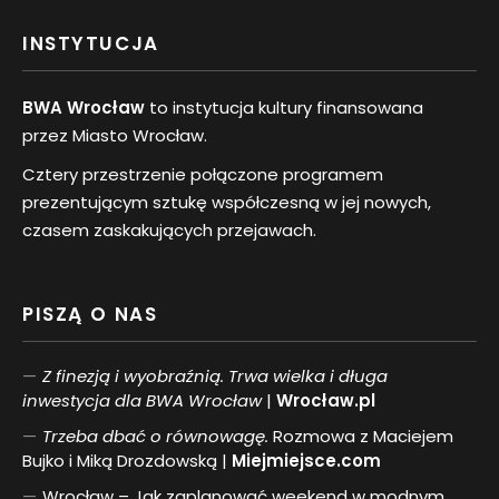
INSTYTUCJA
BWA Wrocław
to instytucja kultury finansowana
przez Miasto Wrocław.
Cztery przestrzenie połączone programem
prezentującym sztukę współczesną w jej nowych,
czasem zaskakujących przejawach.
PISZĄ O NAS
Z finezją i wyobraźnią. Trwa wielka i długa
inwestycja dla BWA Wrocław
|
Wrocław.pl
Trzeba dbać o równowagę.
Rozmowa z Maciejem
Bujko i Miką Drozdowską |
Miejmiejsce.com
Wrocław – Jak zaplanować weekend w modnym