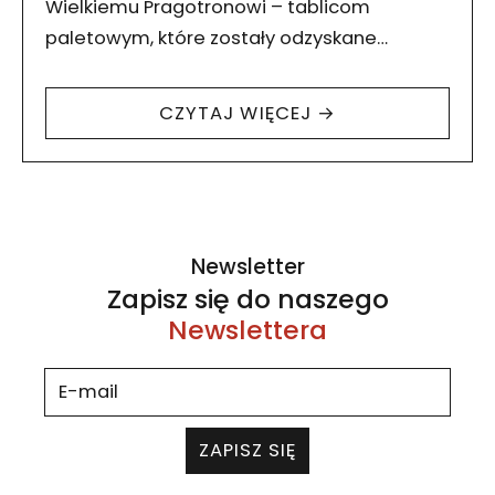
Wielkiemu Pragotronowi – tablicom
paletowym, które zostały odzyskane
przez zespoł galerii Dizajn w 2015 roku i które
do życia przywrócił inżynier Krzysztof
CZYTAJ WIĘCEJ →
Tyszecki. Wielki Pragotron to…
Newsletter
Zapisz się do naszego
Newslettera
ZAPISZ SIĘ