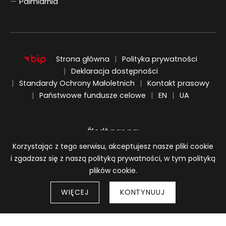
Palmiarnia
Strona główna
Polityka prywatności
Deklaracja dostępności
Standardy Ochrony Małoletnich
Kontakt prasowy
ENGLISH
UKRAIŃSKI
Państwowe fundusze celowe
EN
UA
Śledź nas na:
Informacja o plikach cookie
Korzystając z tego serwisu, akceptujesz nasze pliki cookie
i zgadzasz się z naszą polityką prywatności, w tym polityką
plików cookie.
WIĘCEJ
KONTYNUUJ
Strony 
© 2026
BWA Wrocław Galerie Sztuki Współczesnej
Wróć do góry strony