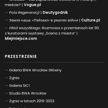
mieście? |
Vogue.pl
Pol
a
Regeneracji
|
Dwutygodnik
Земля наша. «Пейзажі» в реаліях війни |
Culture.pl
Głód wszystkiego
. Rozmowa o przemianach lat 90.
z kuratorami wystawy „Scena z miasta” |
Miejmiejsce.com
PRZESTRZENIE
Galeria BWA Wrocław Główny
Żyjnia
Galeria SIC!
Studio BWA Wrocław
Żyjnia w latach 2019-2023