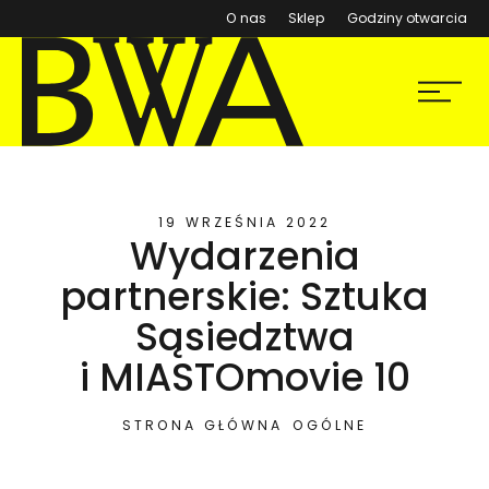
(otwiera się w nowym ok
O nas
Sklep
Godziny otwarcia
BWA Wrocław
Menu
Galerie Sztuki Współczesnej
19 WRZEŚNIA 2022
Wydarzenia
partnerskie: Sztuka
Sąsiedztwa
i MIASTOmovie 10
STRONA GŁÓWNA
OGÓLNE