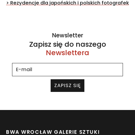
wpisu
>
Rezydencje dla japońskich i polskich fotografek
Newsletter
Zapisz się do naszego
Newslettera
ZAPISZ SIĘ
BWA WROCŁAW GALERIE SZTUKI