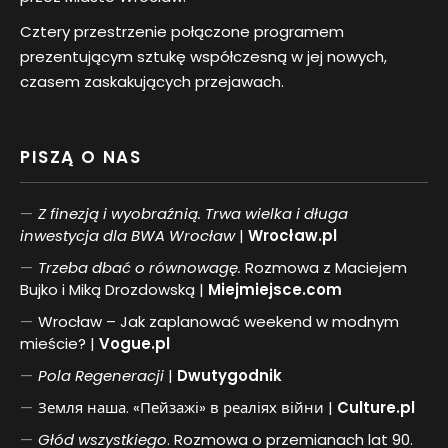
Cztery przestrzenie połączone programem
prezentującym sztukę współczesną w jej nowych,
czasem zaskakujących przejawach.
PISZĄ O NAS
Z finezją i wyobraźnią. Trwa wielka i długa
inwestycja dla BWA Wrocław
|
Wrocław.pl
Trzeba dbać o równowagę.
Rozmowa z Maciejem
Bujko i Miką Drozdowską |
Miejmiejsce.com
Wrocław – Jak zaplanować weekend w modnym
mieście? |
Vogue.pl
Pol
a
Regeneracji
|
Dwutygodnik
Земля наша. «Пейзажі» в реаліях війни |
Culture.pl
Głód wszystkiego
. Rozmowa o przemianach lat 90.